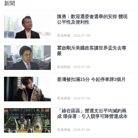
新聞
陳勇：歡迎選委會選舉的安排 體現
公平性及便利性
香港商報
2026-07-08
霍啟剛斥美國政客讓世界盃失去尊
嚴
香港商報
2026-07-08
姜濤被扣滿15分 今起停車牌3個月
香港商報
2026-07-08
「綠在區區」營運支出平均減約兩
成 環保署：引入競爭可降營運成本
香港商報
2026-07-08