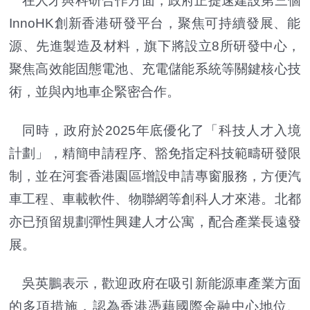
在人才與科研合作方面，
政府正提速建設第三個
InnoHK創新香港研發平台，
聚焦可持續發展、能
源、先進製造及材料，
旗下將設立8所研發中心，
聚焦高效能固態電池、
充電儲能系統等關鍵核心技
術，並與內地車企緊密合作。
同時，政府於2025年底優化了「科技人才入境
計劃」，
精簡申請程序、豁免指定科技範疇研發限
制，
並在河套香港園區增設申請專窗服務，方便汽
車工程、車載軟件、
物聯網等創科人才來港。北都
亦已預留規劃彈性興建人才公寓，
配合產業長遠發
展。
吳英鵬表示，歡迎政府在吸引新能源車產業方面
的多項措施，
認為香港憑藉國際金融中心地位、