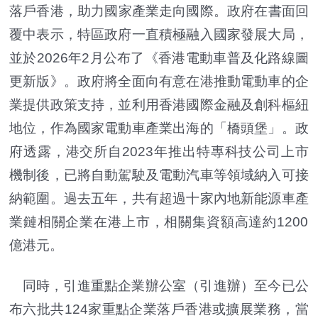
落戶香港，助力國家產業走向國際。政府在書面回
覆中表示，特區政府一直積極融入國家發展大局，
並於2026年2月公布了《香港電動車普及化路線圖
更新版》。
政府將全面向有意在港推動電動車的企
業提供政策支持，
並利用香港國際金融及創科樞紐
地位，作為國家電動車產業出海的「
橋頭堡」。政
府透露，港交所自2023年推出特專科技公司上市
機制後，
已將自動駕駛及電動汽車等領域納入可接
納範圍。過去五年，
共有超過十家內地新能源車產
業鏈相關企業在港上市，
相關集資額高達約1200
億港元。
同時，引進重點企業辦公室（引進辦）
至今已公
布六批共124家重點企業落戶香港或擴展業務，
當