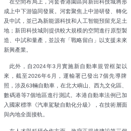
在空間布局上，
河套香港園區與新田科技城將形
成上中下游協同發展。
河套聚焦上中游研發、轉化
及中試，
並已為新能源科技和人工智能預留充足土
地；
新田科技城則提供較大規模的空間進行原型製
造、中試和量產，
並設有「戰略留白」以支援未來
新興產業。
此外，自2024年3月實施新自動車規管框架以
來，
截至2026年6月，運輸署已發出7個先導牌
照，
涉及63輛自動車，在北大嶼山、西九文化區、
數碼港等7個地區進行測試。本港自動車法例已加
入國家標準《
汽車駕駛自動化分級》，在技術層面
與內地全面接軌。