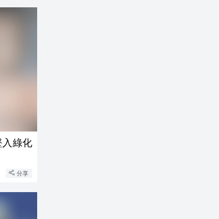
墜入綠化
分享