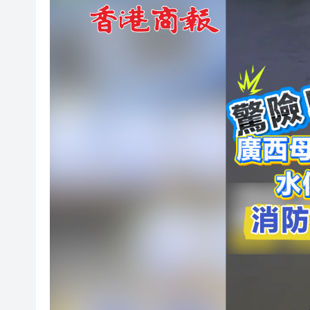
【港樓】凱和山千呎三房連車位12
港股收評：恒指高開高走漲近3
領取江蘇無錫體驗劵
「綠在區區」營運支出平均減約
重磅！張崀桂旅遊線路寫入《
LEAP East │ 陳浩濂：歡