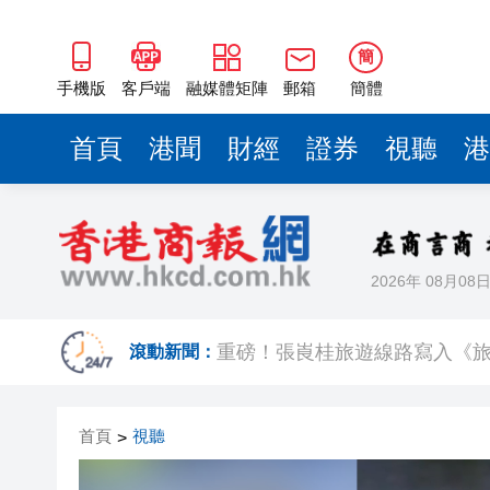
重磅！張崀桂旅遊線路寫入《
LEAP East │ 陳浩濂：歡
簡
有片丨廣西母子被困洪水中 水
手機版
客戶端
融媒體矩陣
郵箱
簡體
姜濤被扣滿15分 今起停車牌3
首頁
港聞
財經
證券
視聽
港
【港樓】凱和山千呎三房連車位12
港股收評：恒指高開高走漲近3
領取江蘇無錫體驗劵
2026年 08月08
「綠在區區」營運支出平均減約
重磅！張崀桂旅遊線路寫入《
滾動新聞：
LEAP East │ 陳浩濂：歡
首頁
視聽
>
有片丨廣西母子被困洪水中 水
姜濤被扣滿15分 今起停車牌3