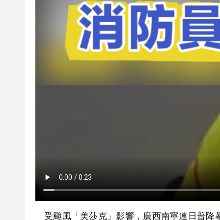
受颱風「美莎克」影響，廣西南寧連日普降