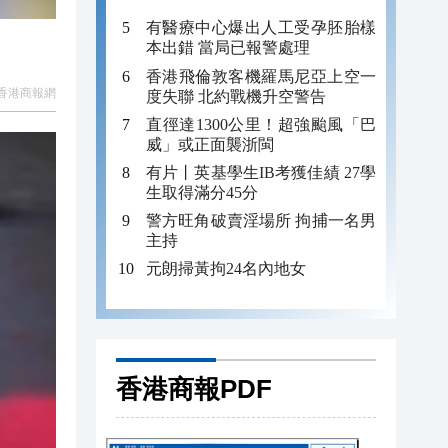
有醫療中心爆出人工受孕胚胎樣
本出錯 當局已報警處理
香港飛倫敦客機羅馬尼亞上空一
香港商報網
度失聯 北約戰機升空警告
直徑達1300公里！超強颱風「巴
威」或正面襲浙閩
有片丨英基學生IB考獲佳績 27學
生取得滿分45分
警方旺角破賣淫場所 拘捕一名男
主持
元朗掃黃拘24名內地女
香港商報PDF