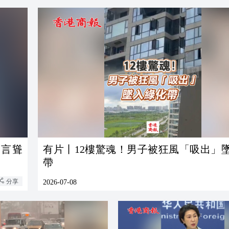
危言聳
有片丨12樓驚魂！男子被狂風「吸出」
帶
分享
2026-07-08