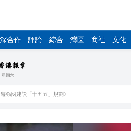
旅遊強國建設「十五五」規劃》
迎金融科技公司落戶香港
位漫至胸口 消防員緊急施救
個月
深合作
評論
綜合
灣區
商社
文化
90萬沽 呎售1.25萬
%
 免費參觀多個風景區
日
星期六
兩成 環保署：引入競爭可降營運成本
旅遊強國建設「十五五」規劃》
迎金融科技公司落戶香港
位漫至胸口 消防員緊急施救
個月