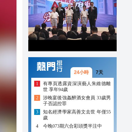
16:30
16:29
16:24
16:14
16:13
16:07
24小時
7天
有專頁透露資深演藝人朱維德離
世 享年94歲
涉晚宴後強姦醉酒女會員 33歲男
子否認控罪
知名經濟學家高善文去世 年僅55
歲
今晚073期六合彩頭獎半注中