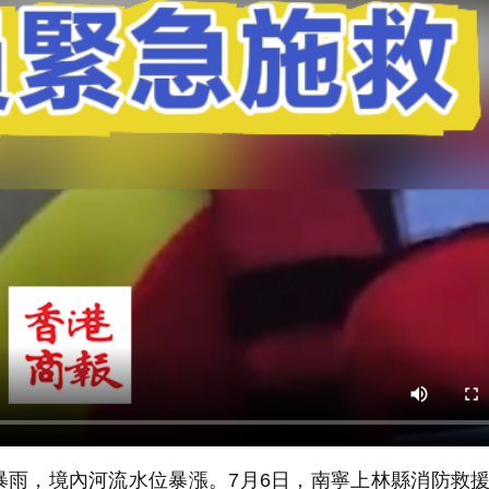
暴雨，境內河流水位暴漲。7月6日，南寧上林縣消防救