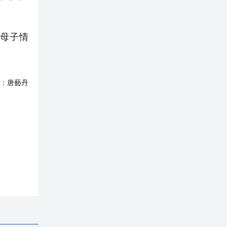
母子情
：
唐藝丹