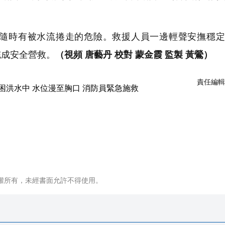
隨時有被水流捲走的危險。救援人員一邊輕聲安撫穩定
完成安全營救。
（視頻 唐藝丹 校對 蒙金霞 監製 黃鶯）
責任編輯
權所有，未經書面允許不得使用。