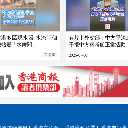
本港多區現水浸 水淹半個
有片丨外交部：中方堅決
鐵站變「水舞間」
干擾中方科考船正當活動
分享
2026-07-07