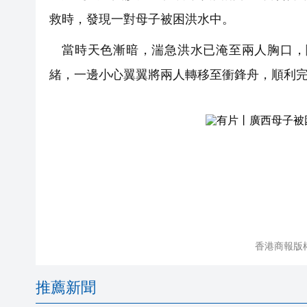
救時，發現一對母子被困洪水中。
當時天色漸暗，湍急洪水已淹至兩人胸口，
緒，一邊小心翼翼將兩人轉移至衝鋒舟，順利
香港商報版
推薦新聞