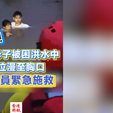
90萬沽 呎售1.25萬
%
 免費參觀多個風景區
兩成 環保署：引入競爭可降營運成本
旅遊強國建設「十五五」規劃》
迎金融科技公司落戶香港