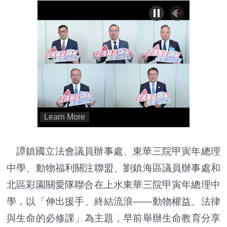
譚鎮國立法會議員辦事處、
東華三院甲寅年總理
中學、動物福利關注聯盟、
劉鎮海區議員辦事處和
北區彩園關愛隊聯合在上水東華三院甲寅年總
理中
學，以「伸出援手、終結流浪——動物權益、
法律
與生命的必修課」為主題，早前舉辦生命教育分享