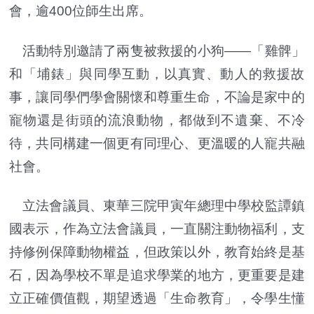
會，
逾400位師生出席。
活動特別邀請了兩隻被救援的小狗——「雞髀」
和「埔錶」
與同學互動，以真實、動人的救援故
事，
讓同學們學會關懷和尊重生命，
不論是家中的
寵物還是街頭的流浪動物，都做到不遺棄、不冷
待，
共同構建一個更有同理心、更溫暖的人寵共融
社會。
立法會議員、東華三院甲寅年總理中學校監譚鎮
國表示，
作為立法會議員，一直關注動物福利，支
持修例保障動物權益，
但政策以外，教育始終是基
石，因為學校不單是追求學業的地方，
更重要是建
立正確價值觀，期望透過「生命教育」，
令學生懂