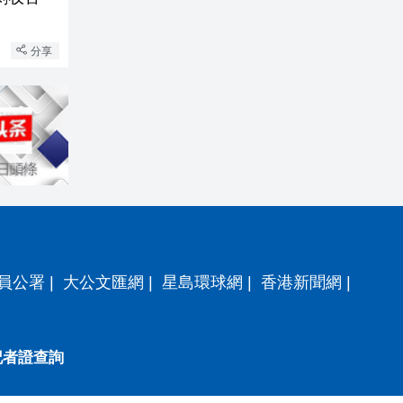
分享
員公署
|
大公文匯網
|
星島環球網
|
香港新聞網
|
記者證查詢