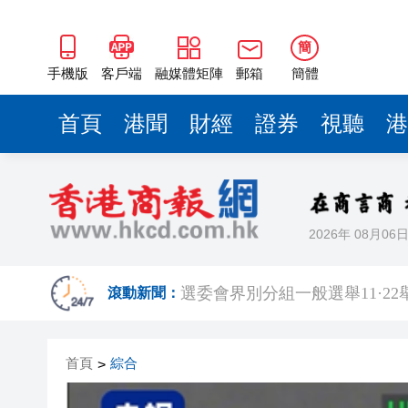
選委會界別分組一般選舉11·2
【撥雲財評】破局70年困局：C
簡
皖徽州區：「荷
手機版
客戶端
融媒體矩陣
郵箱
簡體
皖休寧縣：山水賦能 文旅花開
首頁
港聞
財經
證券
視聽
港
深化改革創新夯實保障底線 皖
有片 | 美軍稱完成對伊朗新一
2026年 08月06
兩家自保保險公司在港成立
選委會界別分組一般選舉11·2
滾動新聞：
【撥雲財評】破局70年困局：C
首頁
綜合
>
皖徽州區：「荷
皖休寧縣：山水賦能 文旅花開