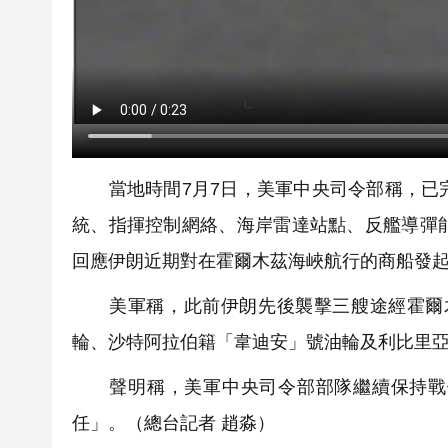
當地時間7月7日，美軍中央司令部稱，已完
統、指揮控制網絡、海岸雷達站點、反艦導彈
回應伊朗近期對在霍爾木茲海峽航行的商船發
美軍稱，此前伊朗先後襲擊三艘途經霍爾木
輪、沙特阿拉伯籍「韋迪安」號油輪及利比里
聲明稱，美軍中央司令部部隊繼續保持戰備
任」。（總台記者 趙淼）