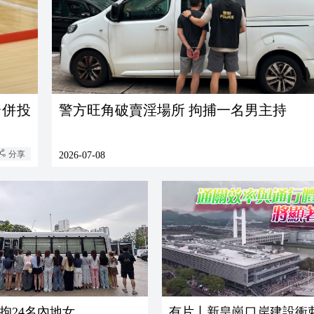
合併投
警方旺角破賣淫場所 拘捕一名男主持
分享
2026-07-08
拘24名內地女
有片丨新皇崗口岸建設衝