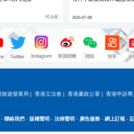
分享
2026-07-08
港旅遊發展局
|
香港立法會
|
香港廉政公署
|
香港申訴專
-
聯絡我們
-
版權聲明
-
法律聲明
-
廣告服務
-
網上訂報
-