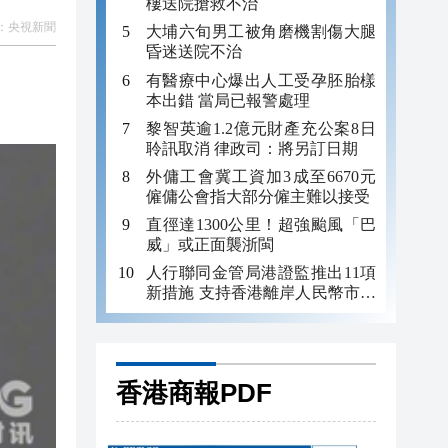
樓送院搶救不治
：
央視新聞
大埔六旬男工被角磨機割傷大腿
昏迷送院不治
有醫療中心爆出人工受孕胚胎樣
本出錯 當局已報警處理
黎智英逾1.2億元財產充公案8日
聆訊取消 律政司：將另訂日期
外傭工會冀工資加3成至6670元
僱傭公會指大部分僱主難以接受
直徑達1300公里！超強颱風「巴
威」或正面襲浙閩
人行聯同金管局港證監推出11項
新措施 支持香港離岸人民幣市場
建設
香港商報PDF