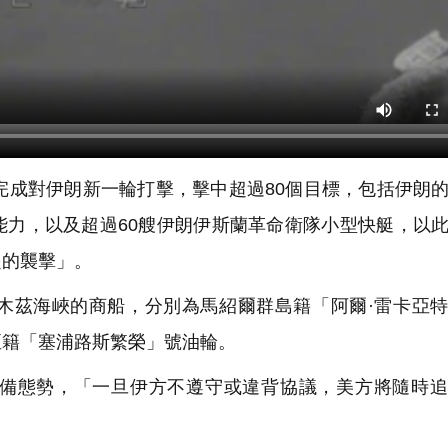
成對伊朗新一輪打擊，擊中超過80個目標，包括伊朗
能力，以及超過60艘伊朗伊斯蘭革命衛隊小型快艇，以
起的襲擊」。
茲海峽的商船，分別為馬紹爾群島籍「阿爾·雷卡亞特
亞籍「塞浦路斯繁榮」號油輪。
態勢，「一旦伊方不遵守或違背協議，美方將隨時追