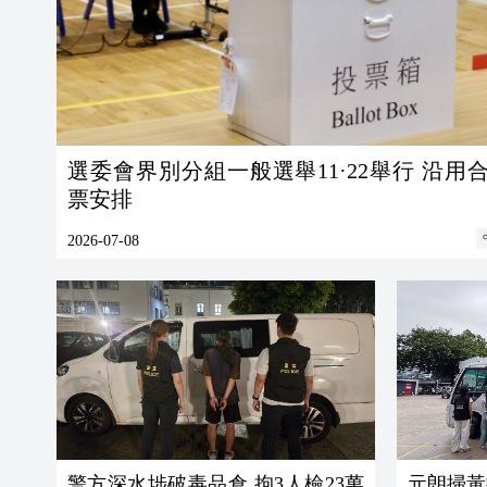
選委會界別分組一般選舉11·22舉行 沿用
票安排
2026-07-08
警方深水埗破毒品倉 拘3人檢23萬
元朗掃黃