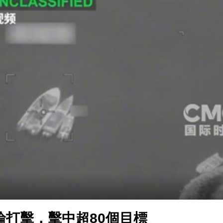
皖屯溪屯光鎮：念好「三字經」 精描「幸福圖」
屯溪實現社會救助全覆蓋
輪打擊，擊中超80個目標
2舉行 沿用合併投票安排
BT-009非水製劑如何改寫青少年近視防控歷史
」美東山 「農」情綻放
皖屯溪屯光鎮：念好「三字經」 精描「幸福圖」
屯溪實現社會救助全覆蓋
輪打擊，擊中超80個目標