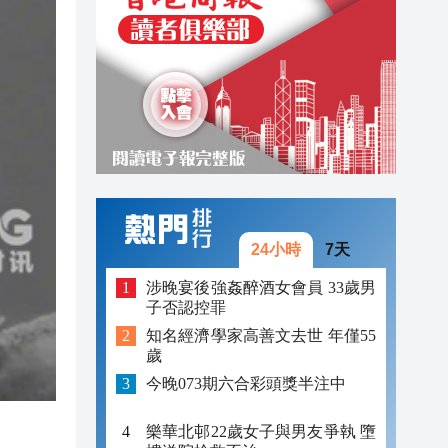
11:04
11:01
11:18
11:13
11:10
11:09
24小時
7天
11:06
涉晚宴後強姦醉酒女會員 33歲男
子否認控罪
11:05
知名經濟學家高善文去世 年僅55
11:04
歲
今晚073期六合彩頭獎半注中
11:01
樂華北邨22歲女子與男友爭執 墮