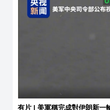
深化改革創新夯實保障底線 皖
有片 | 美軍稱完成對伊朗新一
兩家自保保險公司在港成立
選委會界別分組一般選舉11·2
【撥雲財評】破局70年困局：C
皖徽州區：「荷
皖休寧縣：山水賦能 文旅花開
深化改革創新夯實保障底線 皖
有片 | 美軍稱完成對伊朗新一