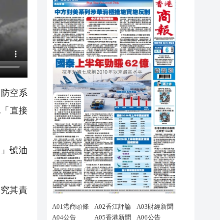
的防空系
此「直接
」號油
究其責