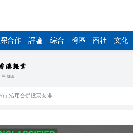
2舉行 沿用合併投票安排
BT-009非水製劑如何改寫青少年近視防控歷史
」美東山 「農」情綻放
深合作
評論
綜合
灣區
商社
文化
皖屯溪屯光鎮：念好「三字經」 精描「幸福圖」
屯溪實現社會救助全覆蓋
輪打擊，擊中超80個目標
日
星期四
2舉行 沿用合併投票安排
BT-009非水製劑如何改寫青少年近視防控歷史
」美東山 「農」情綻放