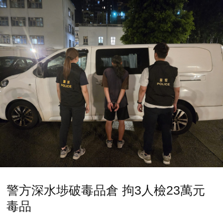
警方深水埗破毒品倉 拘3人檢23萬元
毒品