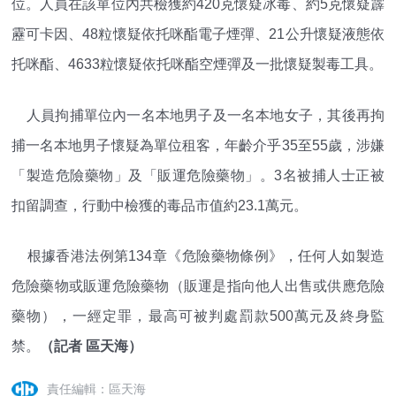
位。人員在該單位內共檢獲約420克懷疑冰毒、約5克懷疑霹
靂可卡因、48粒懷疑依托咪酯電子煙彈、21公升懷疑液態依
托咪酯、4633粒懷疑依托咪酯空煙彈及一批懷疑製毒工具。
人員拘捕單位內一名本地男子及一名本地女子，其後再拘
捕一名本地男子懷疑為單位租客，年齡介乎35至55歲，涉嫌
「製造危險藥物」及「販運危險藥物」。3名被捕人士正被
扣留調查，行動中檢獲的毒品市值約23.1萬元。
根據香港法例第134章《危險藥物條例》，任何人如製造
危險藥物或販運危險藥物（販運是指向他人出售或供應危險
藥物），一經定罪，最高可被判處罰款500萬元及終身監
禁。
（記者 區天海）
責任編輯：區天海