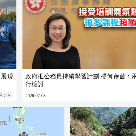
陣展現
政府推公務員持續學習計劃 楊何蓓茵：
行檢討
分享
2026-07-08