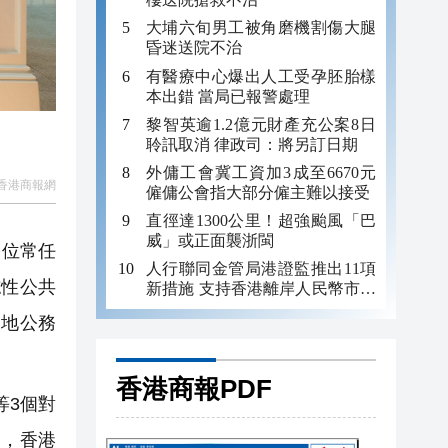
大埔六旬男工被角磨機割傷大腿
昏迷送院不治
有醫療中心爆出人工受孕胚胎樣
本出錯 當局已報警處理
黎智英逾1.2億元財產充公案8日
聆訊取消 律政司：將另訂日期
外傭工會冀工資加3成至6670元
香港商報網
僱傭公會指大部分僱主難以接受
直徑達1300公里！超強颱風「巴
威」或正面襲浙閩
多位常任
人行聯同金管局港證監推出11項
誌性公共
新措施 支持香港離岸人民幣市場
建設
兩地公務
香港商報PDF
等3個對
出，香港