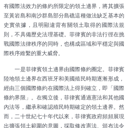
有國際法效力的條約所限定的領土邊界，將其擴張
至黃岩島和南沙群島部分島礁這種做法缺乏基本的
史實依據，且明顯違背有關領土取得的國際法規
則，不具備歷史法理基礎。菲律賓的非法行徑在挑
戰國際法律秩序的同時，也構成區域和平穩定與國
際秩序維繫的重大威脅。
一是菲律賓領土邊界由國際條約圈定。菲律賓
陸地領土邊界在西班牙和美國殖民時期逐漸形成，
經由三個國際條約在國際法上得到確立，即「國際
條約界限」。在獨立後，菲律賓通過憲法和其他國
內法等，繼承和確認殖民時期確定的領土邊界。然
而，二十世紀七十年代以來，菲律賓政府頻頻展現
出擴張領土範圍的意圖，採取修改憲法、頒布法令