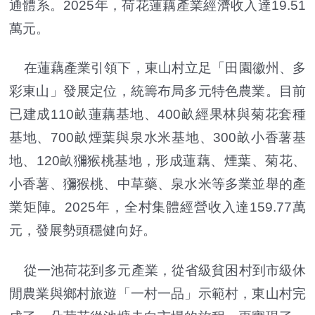
通體系。2025年，荷花蓮藕產業經濟收入達19.51
萬元。
在蓮藕產業引領下，東山村立足「田園徽州、多
彩東山」發展定位，統籌布局多元特色農業。目前
已建成110畝蓮藕基地、400畝經果林與菊花套種
基地、700畝煙葉與泉水米基地、300畝小香薯基
地、120畝獼猴桃基地，形成蓮藕、煙葉、菊花、
小香薯、獼猴桃、中草藥、泉水米等多業並舉的產
業矩陣。2025年，全村集體經營收入達159.77萬
元，發展勢頭穩健向好。
從一池荷花到多元產業，從省級貧困村到市級休
閒農業與鄉村旅遊「一村一品」示範村，東山村完