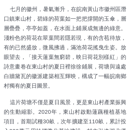
七月的徽州，暑氣漸升，在皖南黃山市徽州區潛
口鎮東山村，碧綠的荷葉如一把把撐開的玉傘，層
層疊疊，亭亭如蓋，在水面上鋪展成無邊的綠意。
淺粉色的荷花在翠葉間若隱若現，有的含苞待放，
有的已然盛放，微風拂過，滿池荷花搖曳生姿。放
眼望去，「接天蓮葉無窮碧，映日荷花別樣紅」的
詩意畫卷在東山村的夏日裡徐徐鋪展，荷塘與遠處
白牆黛瓦的徽派建築相互輝映，構成了一幅皖南鄉
村獨有的夏日圖景。
這片荷塘不僅是夏日風景，更是東山村產業振興
的生動縮影。2020年，東山村啟動蓮藕種植基地
項目，首期試種30畝，次年擴建至110畝，累計投