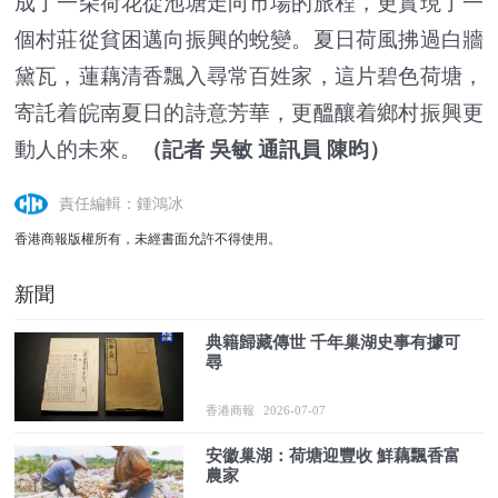
成了一朵荷花從池塘走向市場的旅程，更實現了一
個村莊從貧困邁向振興的蛻變。夏日荷風拂過白牆
黛瓦，蓮藕清香飄入尋常百姓家，這片碧色荷塘，
寄託着皖南夏日的詩意芳華，更醞釀着鄉村振興更
動人的未來。
（記者 吳敏 通訊員 陳昀）
責任編輯：鍾鴻冰
香港商報版權所有，未經書面允許不得使用。
新聞
典籍歸藏傳世 千年巢湖史事有據可
尋
香港商報
2026-07-07
安徽巢湖：荷塘迎豐收 鮮藕飄香富
農家