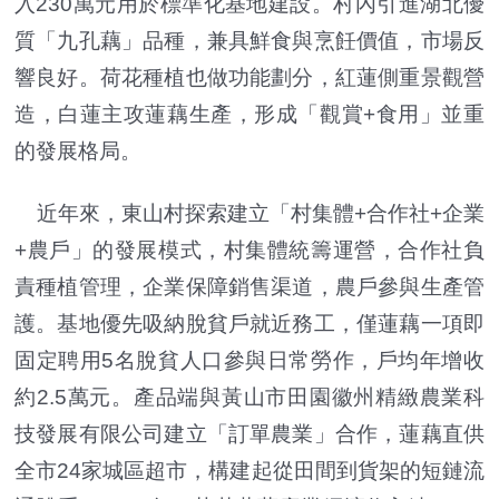
入230萬元用於標準化基地建設。村內引進湖北優
質「九孔藕」品種，兼具鮮食與烹飪價值，市場反
響良好。荷花種植也做功能劃分，紅蓮側重景觀營
造，白蓮主攻蓮藕生產，形成「觀賞+食用」並重
的發展格局。
近年來，東山村探索建立「村集體+合作社+企業
+農戶」的發展模式，村集體統籌運營，合作社負
責種植管理，企業保障銷售渠道，農戶參與生產管
護。基地優先吸納脫貧戶就近務工，僅蓮藕一項即
固定聘用5名脫貧人口參與日常勞作，戶均年增收
約2.5萬元。產品端與黃山市田園徽州精緻農業科
技發展有限公司建立「訂單農業」合作，蓮藕直供
全市24家城區超市，構建起從田間到貨架的短鏈流