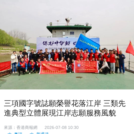
三項國字號誌願榮譽花落江岸 三類先
進典型立體展現江岸志願服務風貌
來源：香港商報網
2026-07-08 10:30