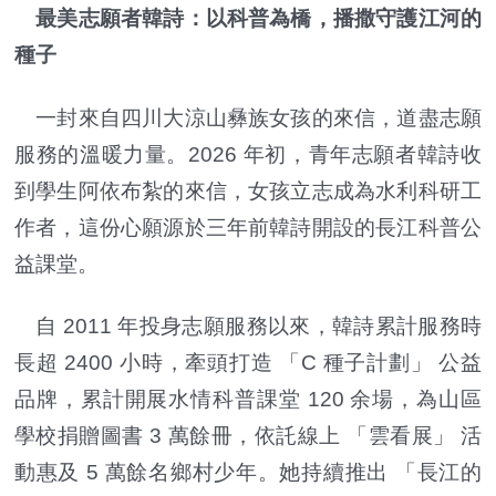
最美志願者韓詩：以科普為橋，播撒守護江河的
種子
一封來自四川大涼山彝族女孩的來信，道盡志願
服務的溫暖力量。2026 年初，青年志願者韓詩收
到學生阿依布紮的來信，女孩立志成為水利科研工
作者，這份心願源於三年前韓詩開設的長江科普公
益課堂。
自 2011 年投身志願服務以來，韓詩累計服務時
長超 2400 小時，牽頭打造 「C 種子計劃」 公益
品牌，累計開展水情科普課堂 120 余場，為山區
學校捐贈圖書 3 萬餘冊，依託線上 「雲看展」 活
動惠及 5 萬餘名鄉村少年。她持續推出 「長江的