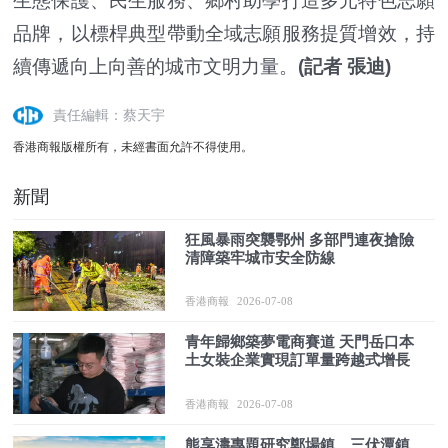
生態保護、民生服務、鄉村助學打造多元特色志願
品牌，以標桿典型帶動全域志願服務提質增效，持
續傳遞向上向善的城市文明力量。
(記者 張迪)
責任編輯：蔡天宇
香港商報版權所有，未經書面允許不得使用。
新聞
狂風暴雨突襲鄂州 多部門連夜搶險
清障築牢城市安全防線
香港商報
2026-07-08
青年歸鄉築夢電商賽道 天門岳口本
土女裝企業實現訂單量跨越式增長
香港商報
2026-07-08
熊享濤專題研究鄭場鎮、三伏潭鎮