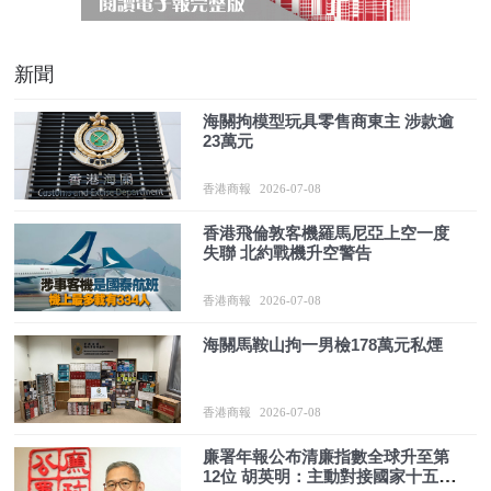
新聞
海關拘模型玩具零售商東主 涉款逾
23萬元
香港商報
2026-07-08
香港飛倫敦客機羅馬尼亞上空一度
失聯 北約戰機升空警告
香港商報
2026-07-08
海關馬鞍山拘一男檢178萬元私煙
香港商報
2026-07-08
廉署年報公布清廉指數全球升至第
12位 胡英明：主動對接國家十五五