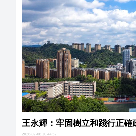
狂風暴雨突襲鄂州 多部門連夜
三項國字號誌願榮譽花落江岸 
走進
把算力沉入海底，山東在下一盤
王永輝：牢固樹立和踐行正確政
元朗掃黃拘24名內地女
有片丨新皇崗口岸建設衝刺收
賽馬日丨跑馬地8日實施特別交
狂風暴雨突襲鄂州 多部門連夜
三項國字號誌願榮譽花落江岸 
王永輝：牢固樹立和踐行正確
2026-07-08 10:44:57