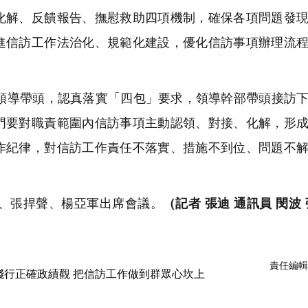
化解、反饋報告、撫慰救助四項機制，確保各項問題發
進信訪工作法治化、規範化建設，優化信訪事項辦理流
導帶頭，認真落實「四包」要求，領導幹部帶頭接訪下
門要對職責範圍內信訪事項主動認領、對接、化解，形
作紀律，對信訪工作責任不落實、措施不到位、問題不
、張捍聲、楊亞軍出席會議。
（記者 張迪 通訊員 閔波 
責任編輯