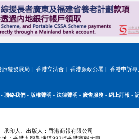
港旅遊發展局
|
香港立法會
|
香港廉政公署
|
香港申訴專
-
聯絡我們
-
版權聲明
-
法律聲明
-
廣告服務
-
網上訂報
-
承印人、出版人：香港商報有限公司
地址：香港九龍觀塘道332號香港商報大廈