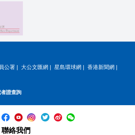
員公署
|
大公文匯網
|
星島環球網
|
香港新聞網
|
記者證查詢
聯絡我們