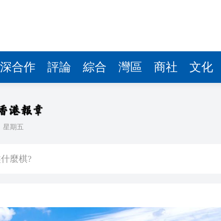
績觀 把信訪工作做到群眾心坎上
官
通措施（附詳情）
深合作
評論
綜合
灣區
商社
文化
搶險清障築牢城市安全防線
三類先進典型立體展現江岸志願服務風貌
華中屋脊探秘自然寶庫 46名鄭州學子赴神農架開展科考研學夏令營
日
星期五
什麼棋?
績觀 把信訪工作做到群眾心坎上
官
通措施（附詳情）