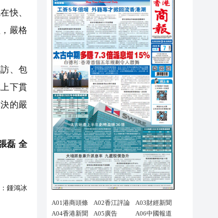
現在快、
程，嚴格
訪、包
成上下貫
解決的嚴
張磊 全
：
鍾鴻冰