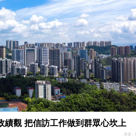
搶險清障築牢城市安全防線
三類先進典型立體展現江岸志願服務風貌
華中屋脊探秘自然寶庫 46名鄭州學子赴神農架開展科考研學夏令營
什麼棋?
績觀 把信訪工作做到群眾心坎上
官
通措施（附詳情）
搶險清障築牢城市安全防線
三類先進典型立體展現江岸志願服務風貌
政績觀 把信訪工作做到群眾心坎上
來源：