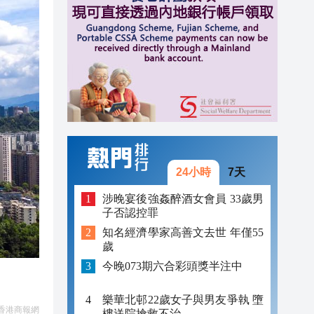
10:32
10:30
10:46
10:45
10:44
10:43
24小時
7天
10:43
涉晚宴後強姦醉酒女會員 33歲男
子否認控罪
10:33
知名經濟學家高善文去世 年僅55
歲
10:32
今晚073期六合彩頭獎半注中
10:30
樂華北邨22歲女子與男友爭執 墮
香港商報網
樓送院搶救不治