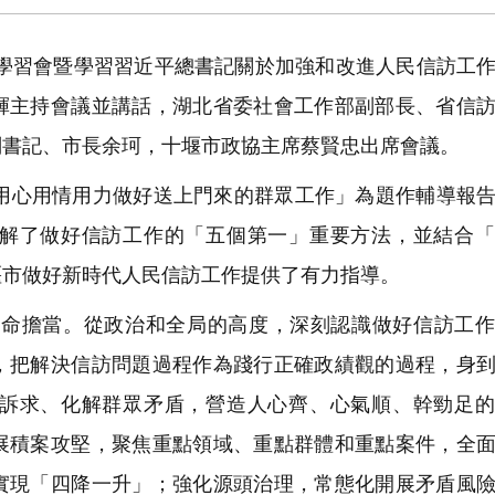
學習會暨學習習近平總書記關於加強和改進人民信訪工
輝主持會議並講話，湖北省委社會工作部副部長、省信
副書記、市長余珂，十堰市政協主席蔡賢忠出席會議。
心用情用力做好送上門來的群眾工作」為題作輔導報告
解了做好信訪工作的「五個第一」重要方法，並結合「
堰市做好新時代人民信訪工作提供了有力指導。
命擔當。從政治和全局的高度，深刻認識做好信訪工作
，把解決信訪問題過程作為踐行正確政績觀的過程，身
訴求、化解群眾矛盾，營造人心齊、心氣順、幹勁足的
展積案攻堅，聚焦重點領域、重點群體和重點案件，全
實現「四降一升」；強化源頭治理，常態化開展矛盾風