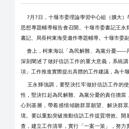
7月7日，十堰市委理論學習中心組（擴大）
思想專題輔導報告會召開。十堰市委書記王永
書記、局長柯東海受邀作專題輔導。十堰市委
會上，柯東海以「為民解難、為黨分憂——用
深刻闡述了做好信訪工作的重大意義，系統講
項」工作推進實際提出具體的工作建議，為十
王永輝強調，要堅決扛牢做好信訪工作的使
性，堅決扛起為民解難、為黨分憂的責任擔當
心到基層，帶着感情傾聽群眾願望、解決群眾
境。要以重點突破推動信訪工作提質增效。開
查，建立工作清單，實行「一案一策」，努力