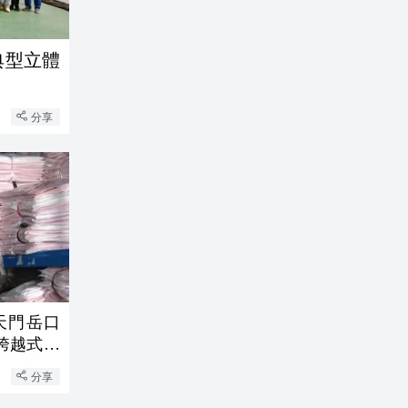
典型立體
分享
天門岳口
跨越式增
分享