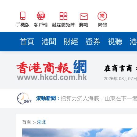
王永輝：牢固樹立和踐行正確政
元朗掃黃拘24名內地女
簡
有片丨新皇崗口岸建設衝刺收
手機版
客戶端
融媒體矩陣
郵箱
簡體
賽馬日丨跑馬地8日實施特別交
首頁
港聞
財經
證券
視聽
港
狂風暴雨突襲鄂州 多部門連夜
三項國字號誌願榮譽花落江岸 
走進
2026年 08月07
把算力沉入海底，山東在下一盤
王永輝：牢固樹立和踐行正確政
滾動新聞：
元朗掃黃拘24名內地女
首頁
湖北
>
有片丨新皇崗口岸建設衝刺收
賽馬日丨跑馬地8日實施特別交