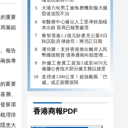
大埔六旬男工被角磨機割傷大腿
昏迷送院不治
作的重要
有醫療中心爆出人工受孕胚胎樣
訪局黨組
本出錯 當局已報警處理
黎智英逾1.2億元財產充公案8日
聆訊取消 律政司：將另訂日期
潘功勝：支持香港推出離岸人民
。報告
幣國債期貨 債券通南向額度增至
兩個專
8000億元
外傭工會冀工資加3成至6670元
僱傭公會指大部分僱主難以接受
直徑達1300公里！超強颱風「巴
威」或正面襲浙閩
的重要
到基層、
發展環
香港商報PDF
面梳理排
險隱患大