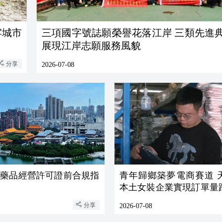
牢城市
三項國字號誌願榮譽花落江岸 三類先進
展現江岸志願服務風貌
分享
2026-07-08
動藥品經營許可證前合規指
青年歸鄉築夢電商賽道 
本土女裝企業實現訂單量
長
分享
2026-07-08