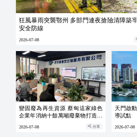
狂風暴雨突襲鄂州 多部門連夜搶險清障築
安全防線
2026-07-08
變固廢為再生資源 蔡甸這家綠色
天門啟
企業年消納十餘萬噸廢棄物打造循
導試點
環發展樣板
分享
2026-07-08
2026-07-08