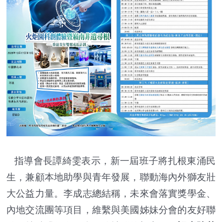
指導會長譚綺雯表示，新一屆班子將扎根東涌民
生，兼顧本地助學與青年發展，聯動海內外獅友壯
大公益力量。李成志總結稱，未來會落實獎學金、
內地交流團等項目，維繫與美國姊妹分會的友好聯