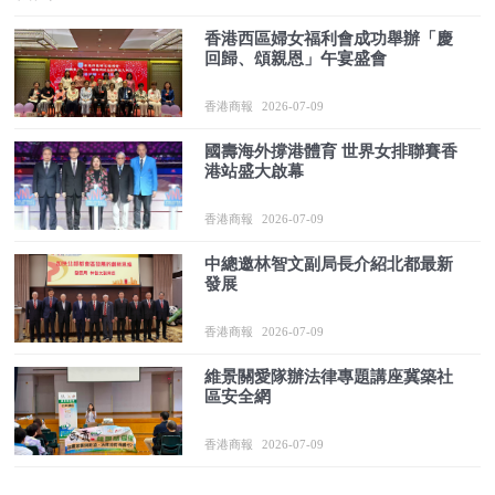
香港西區婦女福利會成功舉辦「慶
回歸、頌親恩」午宴盛會
香港商報
2026-07-09
國壽海外撐港體育 世界女排聯賽香
港站盛大啟幕
香港商報
2026-07-09
中總邀林智文副局長介紹北都最新
發展
香港商報
2026-07-09
維景關愛隊辦法律專題講座冀築社
區安全網
香港商報
2026-07-09