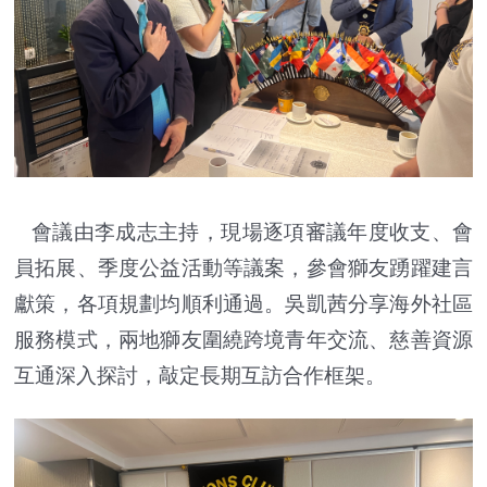
會議由李成志主持，現場逐項審議年度收支、會
員拓展、季度公益活動等議案，參會獅友踴躍建言
獻策，各項規劃均順利通過。吳凱茜分享海外社區
服務模式，兩地獅友圍繞跨境青年交流、慈善資源
互通深入探討，敲定長期互訪合作框架。