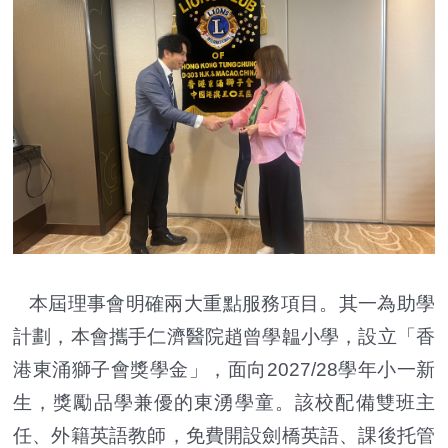
本屆理事會明確兩大重點服務項目。其一為助學
計劃，本會攜手仁濟醫院趙曾學韞小學，設立「香
港東涌獅子會獎學金」，面向2027/28學年小一新
生，獎勵品學兼優的東湧學童。該校配備雙班主
任、外籍英語教師，免費開設劍橋英語、課後托管