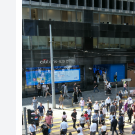
有片｜中國隊首戰不敵加拿大 
人行：要繼續實施適度寬鬆的
【港事講場】以五年規劃思維訂
【熱門話題】中央力挺固優勢 
【港商時評】用好中央惠策 繪
【機構觀點】港股後市呼喚兩
專訪姚志勝：AI時代，我們更
有片丨舞林寶
有片｜中國隊首戰不敵加拿大 
人行：要繼續實施適度寬鬆的