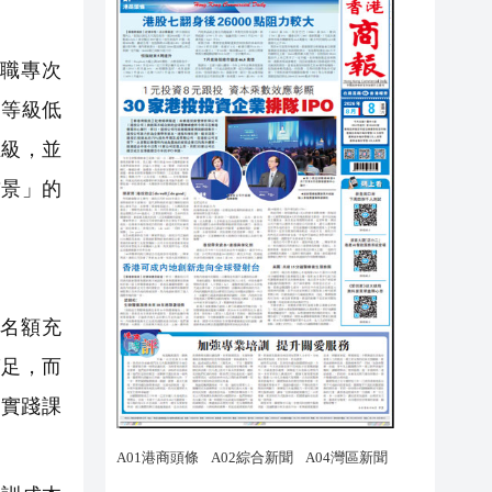
職專次
高等級低
五級，並
前景」的
名額充
滿足，而
實踐課