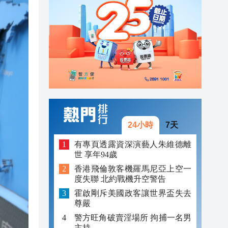
00:42
00:21
08:40
08:39
08:37
08:32
24小時
7天
08:26
有專頁透露資深演藝人朱維德離
世 享年94歲
04:31
香港飛倫敦客機羅馬尼亞上空一
度失聯 北約戰機升空警告
00:42
霍啟剛斥美國政客讓世界盃失去
00:21
尊嚴
警方旺角破賣淫場所 拘捕一名男
主持