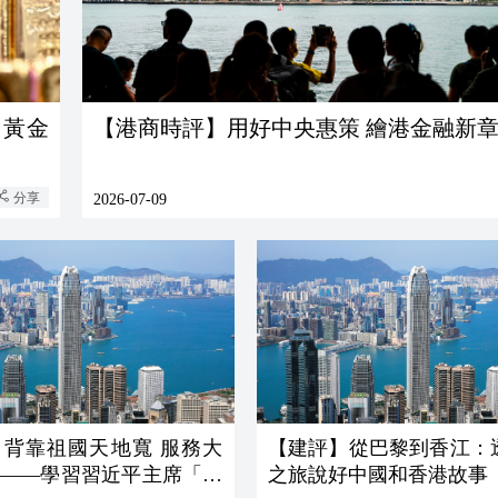
「黃金
【港商時評】用好中央惠策 繪港金融新
分享
2026-07-09
】背靠祖國天地寬 服務大
【建評】從巴黎到香江：
時——學習習近平主席「七
之旅說好中國和香港故事