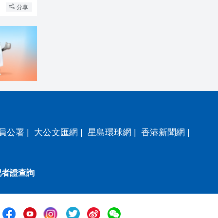
分享
員公署
|
大公文匯網
|
星島環球網
|
香港新聞網
|
記者證查詢