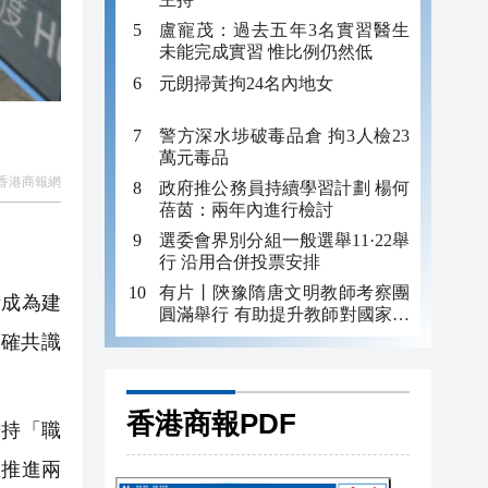
盧寵茂：過去五年3名實習醫生
未能完成實習 惟比例仍然低
元朗掃黃拘24名內地女
警方深水埗破毒品倉 拘3人檢23
萬元毒品
香港商報網
政府推公務員持續學習計劃 楊何
蓓茵：兩年內進行檢討
選委會界別分組一般選舉11·22舉
行 沿用合併投票安排
有片丨陝豫隋唐文明教師考察團
備成為建
圓滿舉行 有助提升教師對國家的
認識
確共識
香港商報PDF
秉持「職
並推進兩