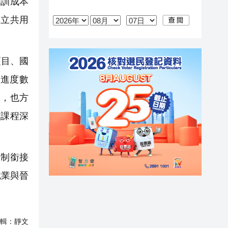
培訓成本
建立共用
。
項目、國
進度數
度，也方
牲課程深
學制銜接
就業與晉
輯：
靜文