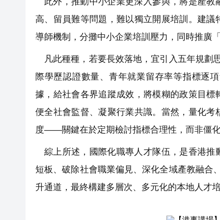
此外，推動中小企業更深入參與，將是產教
高、留員難等問題，難以獨立開展培訓。建議
導師機制，分攤中小企業培訓壓力，同時推廣
凡此種種，若要長效落地，宜引入五年規劃思
際學歷認證數量、青年就業留存率等指標逐項
據，給社會各界追蹤成效，將模糊的政策目標
便全社會監督、凝聚行業共識。當然，量化考
度——關鍵在於定期檢討指標合理性，而非僵
綜上所述，國際化職專人才隊伍，是香港推
短板、破除社會職業偏見、深化全域產教融合、
升通道，最終構建多層次、多元化的本地人才