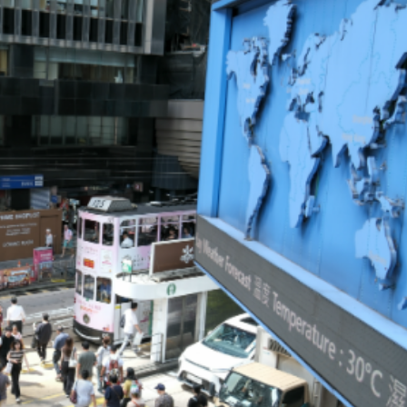
王媛媛認對手經驗老道 將加強攔防及時應變
貨幣政策
立產教融合KPI
打造國際「黃金港」
港金融新章
大「催化劑」
需要重感情
典贏馬直擊 城城方媛甜蜜擁抱
王媛媛認對手經驗老道 將加強攔防及時應變
貨幣政策