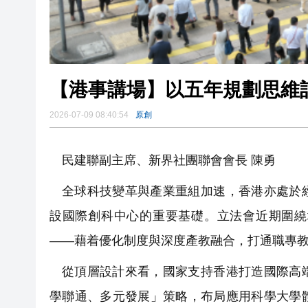
【港事講場】以五年規劃思維訂
2026-07-09 08:40:54
原創
民建聯副主席、新界社團聯會會長 陳勇
全球科技變革與產業重組加速，香港亦處於
設國際創科中心的重要基礎。立法會近期圍繞
——藉着優化制度與深度產教融合，打通職專
從頂層設計來看，國家支持香港打造國際高
學聯通、多元發展」策略，布局應用科學大學