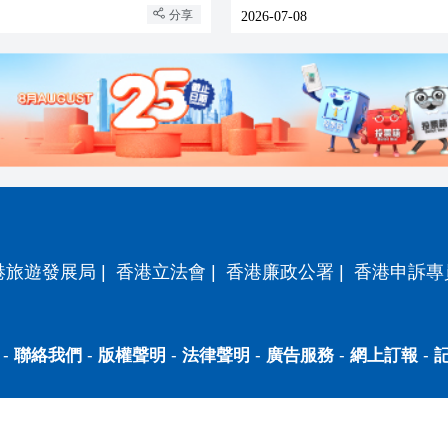
講話精神
分享
2026-07-08
港旅遊發展局
|
香港立法會
|
香港廉政公署
|
香港申訴專
-
聯絡我們
-
版權聲明
-
法律聲明
-
廣告服務
-
網上訂報
-