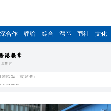
港金融新章
大「催化劑」
需要重感情
典贏馬直擊 城城方媛甜蜜擁抱
深合作
評論
綜合
灣區
商社
文化
王媛媛認對手經驗老道 將加強攔防及時應變
貨幣政策
立產教融合KPI
日
星期五
打造國際「黃金港」
港金融新章
大「催化劑」
需要重感情
典贏馬直擊 城城方媛甜蜜擁抱