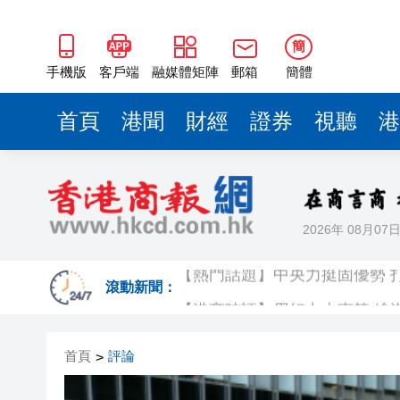
【港商時評】用好中央惠策 繪
【機構觀點】港股後市呼喚兩
簡
專訪姚志勝：AI時代，我們更
手機版
客戶端
融媒體矩陣
郵箱
簡體
有片丨舞林寶
首頁
港聞
財經
證券
視聽
港
有片｜中國隊首戰不敵加拿大 
人行：要繼續實施適度寬鬆的
【港事講場】以五年規劃思維訂
2026年 08月07
【熱門話題】中央力挺固優勢 
【港商時評】用好中央惠策 繪
滾動新聞：
【機構觀點】港股後市呼喚兩
首頁
評論
>
專訪姚志勝：AI時代，我們更
有片丨舞林寶