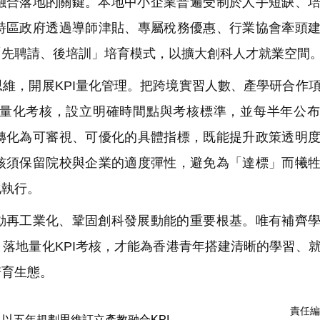
融合落地的關鍵。本地中小企業普遍受制於人手短缺、
特區政府透過導師津貼、專屬稅務優惠、行業協會牽頭
「先聘請、後培訓」培育模式，以擴大創科人才就業空間
維，開展KPI量化管理。把跨境實習人數、產學研合作
量化考核，設立明確時間點與考核標準，並每半年公布
轉化為可審視、可優化的具體指標，既能提升政策透明
核須保留院校與企業的適度彈性，避免為「達標」而犧
化執行。
動再工業化、鞏固創科發展動能的重要根基。唯有補齊
落地量化KPI考核，才能為香港青年搭建清晰的學習、
培育生態。
責任編