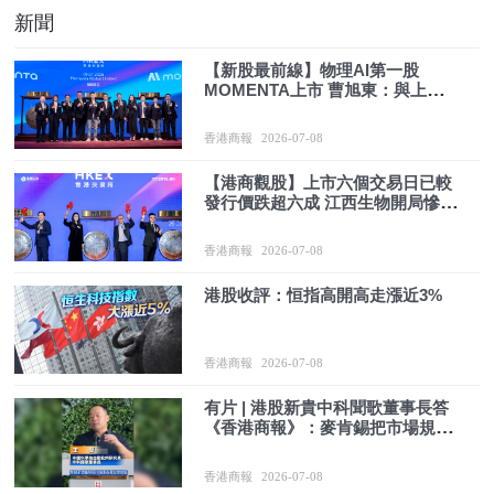
新聞
【新股最前線】物理AI第一股
MOMENTA上市 曹旭東：與上汽互
相持股 共同打造標桿產品
香港商報
2026-07-08
【港商觀股】上市六個交易日已較
發行價跌超六成 江西生物開局慘不
忍睹
香港商報
2026-07-08
港股收評：恒指高開高走漲近3%
香港商報
2026-07-08
有片 | 港股新貴中科聞歌董事長答
《香港商報》：麥肯錫把市場規模
算太小了！我們非常願意去「北
都」
香港商報
2026-07-08