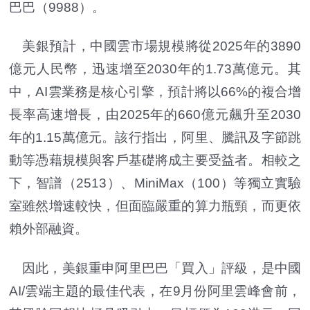
巴巴（9988）。
美銀預計，中國雲市場規模將從2025年的3890
億元人民幣，迅速增至2030年的1.73萬億元。其
中，AI雲業務是核心引擎，預計將以66%的複合增
長率高速增長，由2025年的660億元飆升至2030
年的1.15萬億元。該行指出，阿里、騰訊及字節跳
動等憑藉規模與客戶基礎將成主要受益者。相較之
下，智譜（2513）、MiniMax（100）等獨立實驗
室雖然增速較快，但面臨嚴重的算力瓶頸，而更依
賴外部融資。
因此，美銀重申阿里巴巴「買入」評級，是中國
AI/雲端主題的最佳代表，在9月份阿里雲峰會前，