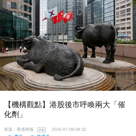
【機構觀點】港股後市呼喚兩大「催
化劑」
來源：香港商報
2026-07-09 08:32
原創