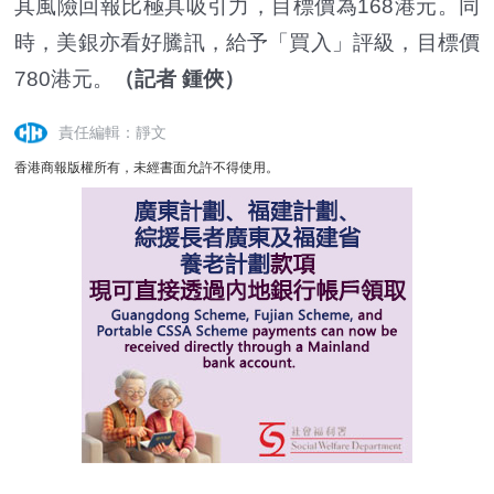
其風險回報比極具吸引力，目標價為168港元。同
時，美銀亦看好騰訊，給予「買入」評級，目標價
780港元。
（記者 鍾俠）
責任編輯：靜文
香港商報版權所有，未經書面允許不得使用。