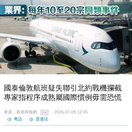
國泰倫敦航班疑失聯引北約戰機攔截
專家指程序成熟屬國際慣例毋需恐慌
來源：香港商報網
2026-07-09 12:05
原創