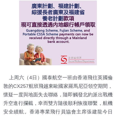
上周六（4日）國泰航空一班由香港飛往英國倫
敦的CX257航班飛越東歐國家羅馬尼亞領空期間，
懷疑一度與地面失去聯絡，隨即觸發北約派出戰機
升空進行攔截，幸而雙方隨後順利恢復聯繫，航機
安全續航。香港專業飛行員協會主席張建龍今日