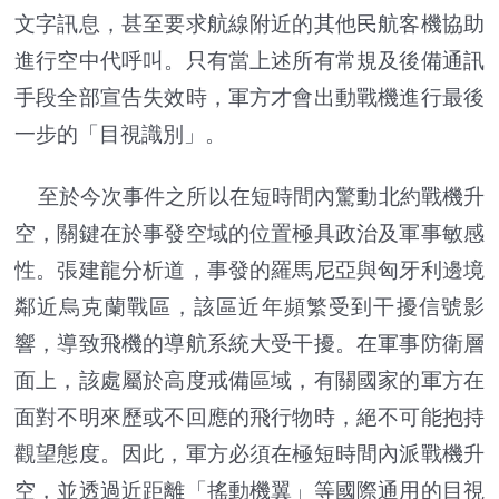
文字訊息，甚至要求航線附近的其他民航客機協助
進行空中代呼叫。只有當上述所有常規及後備通訊
手段全部宣告失效時，軍方才會出動戰機進行最後
一步的「目視識別」。
至於今次事件之所以在短時間內驚動北約戰機升
空，關鍵在於事發空域的位置極具政治及軍事敏感
性。張建龍分析道，事發的羅馬尼亞與匈牙利邊境
鄰近烏克蘭戰區，該區近年頻繁受到干擾信號影
響，導致飛機的導航系統大受干擾。在軍事防衛層
面上，該處屬於高度戒備區域，有關國家的軍方在
面對不明來歷或不回應的飛行物時，絕不可能抱持
觀望態度。因此，軍方必須在極短時間內派戰機升
空，並透過近距離「搖動機翼」等國際通用的目視