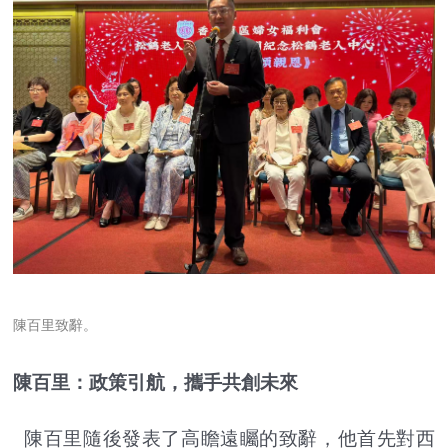
陳百里致辭。
陳百里：政策引航，攜手共創未來
陳百里隨後發表了高瞻遠矚的致辭，他首先對西