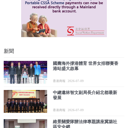
新聞
國壽海外撐港體育 世界女排聯賽香
港站盛大啟幕
香港商報
2026-07-09
中總邀林智文副局長介紹北都最新
發展
香港商報
2026-07-09
維景關愛隊辦法律專題講座冀築社
區安全網