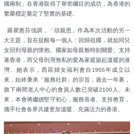
國兩制」在香港取得了舉世矚目的成功，為香港的
繁榮穩定奠定了堅實的基礎。
羅瞿惠芬強調，「頌親恩」作為本次活動的另一
大主題，旨在提醒每一個人：回歸祖國，就如同兒
女回到母親的懷抱。國家如母親般時刻關愛、支持
著香港，而父母則用無私的愛為家庭築起溫暖的港
灣。她表示，西區婦女福利會自1955年成立以
來，始終秉承「服務社群」的宗旨，過去一年裏，
旗下兩間老人中心的會員人數已突破2100人。未
來，本會將繼續堅守初心，服務長者、支持教育，
攜手社會各界共建更加溫暖、充滿活力的香港。