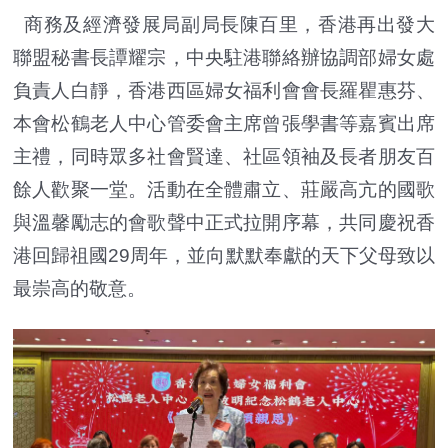
商務及經濟發展局副局長陳百里，香港再出發大
聯盟秘書長譚耀宗，中央駐港聯絡辦協調部婦女處
負責人白靜，香港西區婦女福利會會長羅瞿惠芬、
本會松鶴老人中心管委會主席曾張學書等嘉賓出席
主禮，同時眾多社會賢達、社區領袖及長者朋友百
餘人歡聚一堂。活動在全體肅立、莊嚴高亢的國歌
與溫馨勵志的會歌聲中正式拉開序幕，共同慶祝香
港回歸祖國29周年，並向默默奉獻的天下父母致以
最崇高的敬意。