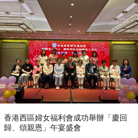
香港西區婦女福利會成功舉辦「慶回
歸、頌親恩」午宴盛會