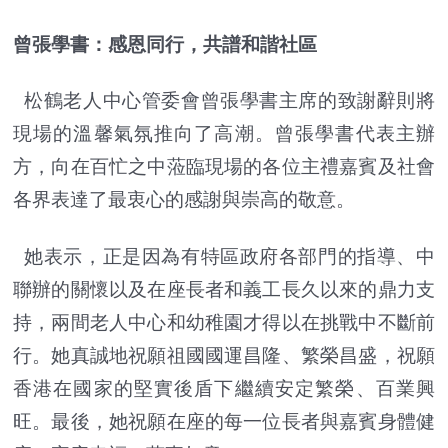
曾張學書：感恩同行，共譜和諧社區
松鶴老人中心管委會曾張學書主席的致謝辭則將
現場的溫馨氣氛推向了高潮。曾張學書代表主辦
方，向在百忙之中蒞臨現場的各位主禮嘉賓及社會
各界表達了最衷心的感謝與崇高的敬意。
她表示，正是因為有特區政府各部門的指導、中
聯辦的關懷以及在座長者和義工長久以來的鼎力支
持，兩間老人中心和幼稚園才得以在挑戰中不斷前
行。她真誠地祝願祖國國運昌隆、繁榮昌盛，祝願
香港在國家的堅實後盾下繼續安定繁榮、百業興
旺。最後，她祝願在座的每一位長者與嘉賓身體健