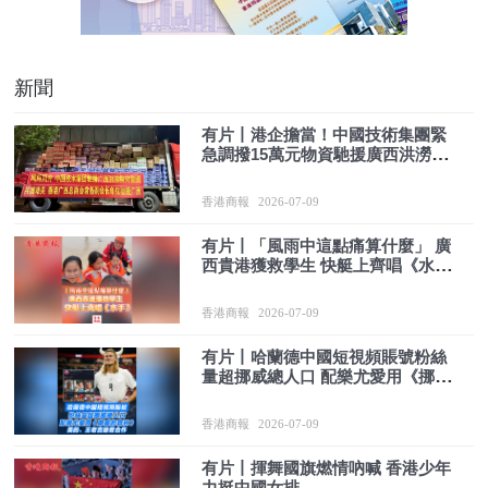
新聞
有片丨港企擔當！中國技術集團緊
急調撥15萬元物資馳援廣西洪澇災
區
香港商報
2026-07-09
有片丨「風雨中這點痛算什麼」 廣
西貴港獲救學生 快艇上齊唱《水
手》
香港商報
2026-07-09
有片丨哈蘭德中國短視頻賬號粉絲
量超挪威總人口 配樂尤愛用《挪威
的森林》美的、王老吉搶着合作
香港商報
2026-07-09
有片丨揮舞國旗燃情吶喊 香港少年
力挺中國女排