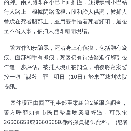
的腳。兩人隨即在小巴上面推撞，並持續到小巴站
行人路上。根據閉路電視片段和證人供詞，被捕人
曾跪在死者腹部上，並用雙手掐着死者頸項，最後
至不省人事，被捕人隨即離開現場。
警方作初步驗屍，死者身上有傷痕，包括頸有瘀
痕、面部和手有抓痕，死因仍有待法醫進行解剖後
作進一步評估。被捕人現正被扣查，稍後將落案暫
控一項「謀殺」罪，明日（10日）於東區裁判法院
提訊。
案件現正由西區刑事部重案組第2隊跟進調查，
警方呼籲如有市民目擊當晚案發經過，可致電
36606658或36606659聯絡探員提供資料。
（記者