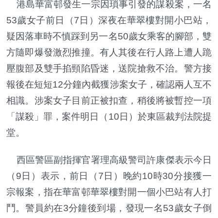
港島華富邨發生一宗因瑣事引發的謀殺案，一名
53歲女子前日（7日）深夜在華翠樓對開小巴站，
疑因落車時不慎踩到另一名50歲女乘客的腳部，雙
方隨即爆發激烈推撞。有人其後在行人路上遭人跪
壓腹部及雙手掐頸陷昏迷，送院搶救不治。警方接
報後在短短12分鐘內截獲涉案女子，確認兩人互不
相識。涉案女子目前正被扣查，稍後將被暫控一項
「謀殺」罪，案件明日（10日）於東區裁判法院提
堂。
西區警區副指揮官署理高級警司許康傑表示今日
（9日）表示，前日（7日）晚約10時30分接獲一
宗報案，指在華富邨華翠樓對開一個小巴站有人打
鬥。警員約在3分鐘後到場，發現一名53歲女子倒