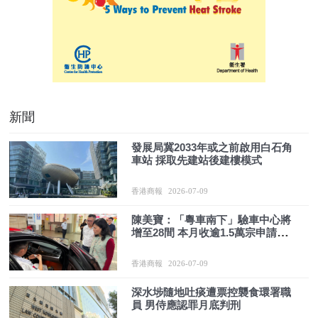
新聞
發展局冀2033年或之前啟用白石角
車站 採取先建站後建樓模式
香港商報
2026-07-09
陳美寶：「粵車南下」驗車中心將
增至28間 本月收逾1.5萬宗申請入
市區 六成來自新增5市
香港商報
2026-07-09
深水埗隨地吐痰遭票控襲食環署職
員 男侍應認罪月底判刑