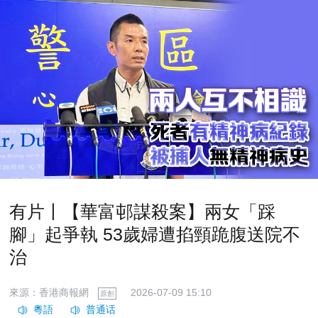
有片丨【華富邨謀殺案】兩女「踩
腳」起爭執 53歲婦遭掐頸跪腹送院不
治
來源：香港商報網
2026-07-09 15:10
原創