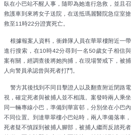
臥在小巴站不醒人事，隨即為她進行急救，並且召
救護車到來將女子送院，在送抵瑪麗醫院急症室搶
救至11時22分證實死亡。
根據報案人資料，衝鋒隊人員在華翠樓附近一帶
進行搜索，在10時42分尋到一名50歲女子相信與
案有關，經調查後將她拘捕，在現場警戒下，被捕
人向警員承認曾與死者打鬥。
警方其後找到不同目擊證人以及翻查附近閉路電
視，確定死者與被捕人並不相識。案發時兩人乘坐
同一輛專線小巴，準備到華富邨，分別坐在小巴內
不同位置。到達華翠樓小巴站時，兩人準備落車，
死者疑不慎踩到被捕人腳部，被捕人繼而反踏死者