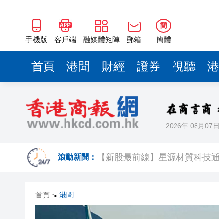
【新股最前線】星源材質科技通
有片丨中國機器人亮相美國達人
簡
香港青島總會參與家鄉市集嘉
手機版
客戶端
融媒體矩陣
郵箱
簡體
「爆粗校長」李卓興請辭被拒 
首頁
港聞
財經
證券
視聽
港
國泰明年首季開通阿拉木圖直航
香港汕頭社團總會參家鄉市集 
美眾院首次通過決議 要求特朗
2026年 08月07
【港樓】袁天凡夫婦5120萬購
【新股最前線】星源材質科技通
滾動新聞：
有片丨中國機器人亮相美國達人
首頁
港聞
>
香港青島總會參與家鄉市集嘉
「爆粗校長」李卓興請辭被拒 