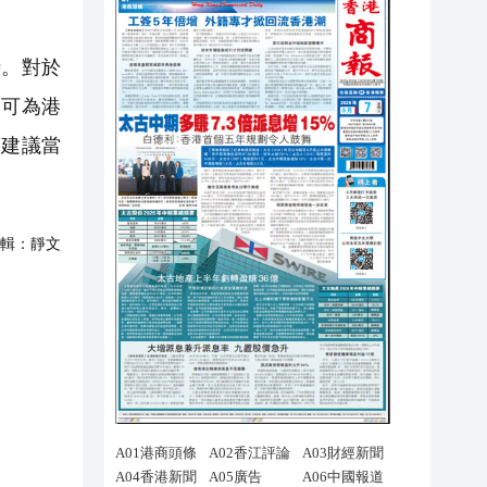
時。對於
，可為港
又建議當
輯：
靜文