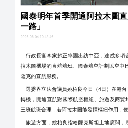
國泰明年首季開通阿拉木圖直
一路」
2026-06-04 10:48:46
行政長官李家超正率團出訪中亞，達成多項
拉木圖機場的直航航班。國泰航空計劃以空中巴士
薩克的直航服務。
選委界立法會議員姚柏良今日（4日）在港
轉機，開通直航對國際航空樞紐、旅遊及商貿
三班航班合理，若阿拉木圖能發揮樞紐作用，
旅遊方面，姚柏良指哈薩克斯坦土地廣闊，