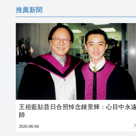
推薦新聞
王祖藍貼昔日合照悼念鍾景輝：心目中永
師
2026-06-04