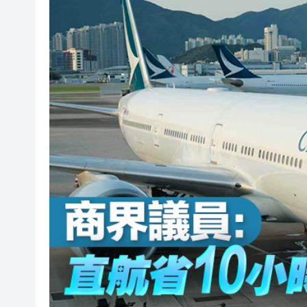
國泰明年首季開通阿拉木圖直航
香港汕頭社團總會參家鄉市集 
美眾院首次通過決議 要求特朗
【港樓】袁天凡夫婦5120萬購
【新股最前線】星源材質科技通
有片丨中國機器人亮相美國達人
香港青島總會參與家鄉市集嘉
「爆粗校長」李卓興請辭被拒 
國泰明年首季開通阿拉木圖直航
香港汕頭社團總會參家鄉市集 