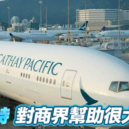
 每周三班 議員稱有助打通「空中一帶一路」
推正宗潮汕「非遺」文化與地道風味
普結束對伊朗戰事
美國銀行中心16樓單位
過上市聆訊 去年利潤大跌61%
秀 高難度舞蹈點燃全場 評委驚嘆：這跟真人有啥區別
年華 佘靜怡會長推薦消暑清補涼與特色凍飲
遭即時解僱
 每周三班 議員稱有助打通「空中一帶一路」
推正宗潮汕「非遺」文化與地道風味