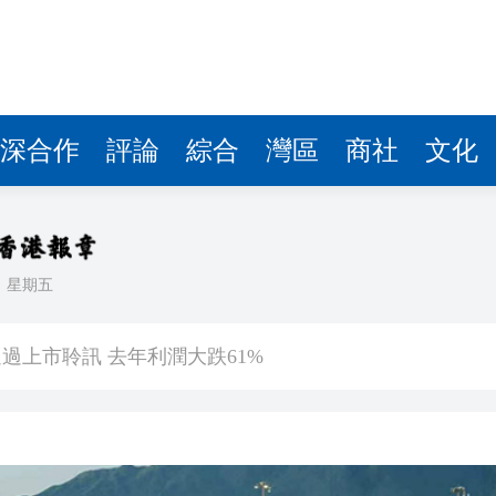
過上市聆訊 去年利潤大跌61%
秀 高難度舞蹈點燃全場 評委驚嘆：這跟真人有啥區別
年華 佘靜怡會長推薦消暑清補涼與特色凍飲
遭即時解僱
深合作
評論
綜合
灣區
商社
文化
 每周三班 議員稱有助打通「空中一帶一路」
推正宗潮汕「非遺」文化與地道風味
普結束對伊朗戰事
日
星期五
美國銀行中心16樓單位
過上市聆訊 去年利潤大跌61%
秀 高難度舞蹈點燃全場 評委驚嘆：這跟真人有啥區別
年華 佘靜怡會長推薦消暑清補涼與特色凍飲
遭即時解僱