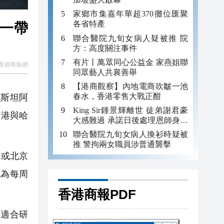
家鄉市集嘉年華超370攤位匯聚
各省特產
中一帶
聯合醫院九旬女病人疑被推 院
方：高度關注事件
有片丨萬眾同心公益金 家燕姐聯
香港商報網
同眾藝人共襄善舉
【港商觀察】內地電商吹皺一池
春水，香港零售大戰正酣
克斯坦阿
King Sir鍾景輝離世 徒弟謝君豪
香港與哈
大感難過 承諾日後處理恩師身後
事
聯合醫院九旬女病人換衫時疑被
推 警拘兩女職員涉普通襲擊
州或北京
認為每周
香港商報PDF
，適合研