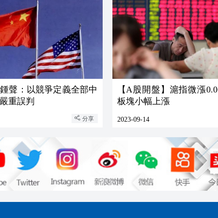
報鍾聲：以競爭定義全部中
【A股開盤】滬指微漲0.0
嚴重誤判
板塊小幅上漲
分享
2023-09-14