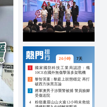
20:55
20:42
20:42
20:41
20:40
20:39
24小時
7天
國家國防科技工業局認證：殲
10CE在國外無傷擊落多架戰機
黎智英案 | 黎庭上狀態穩定 再打
破西方抹黑言論
將軍澳男子涉襲警被捕 警員臉腳
受傷送院
粉嶺畫眉山山火逾12小時未救熄
濃煙影響九旬婦離家暫避