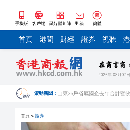
山東26戶省屬國企去年合計營收2
瀋陽鐵西校園閱讀活動解鎖閱
簡
黎智英案｜吳良好：依法公正處
手機版
客戶端
融媒體矩陣
郵箱
簡體
騰出更多時間專注做好宏福苑火
首頁
港聞
財經
證券
視聽
港
50餘位頂尖專家共話時代命題
海南澄邁文儒煥新升級 五組數
梁振英率港區全國政協委員考
2026年 08月07
2025年海南儋州以舊換新帶動消
山東26戶省屬國企去年合計營收2
滾動新聞：
瀋陽鐵西校園閱讀活動解鎖閱
首頁
證券
>
黎智英案｜吳良好：依法公正處
騰出更多時間專注做好宏福苑火