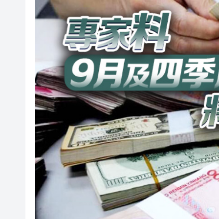
50餘位頂尖專家共話時代命題
海南澄邁文儒煥新升級 五組數
梁振英率港區全國政協委員考
2025年海南儋州以舊換新帶動消
山東26戶省屬國企去年合計營收2
瀋陽鐵西校園閱讀活動解鎖閱