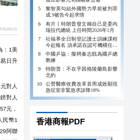
黎智英勾結外國勢力早前被判罪
成 9被告今起求情
有片丨特朗普發文稱自己是委內
商報網綜合
瑞拉代總統 上任時間2026年1月
社福界全日制登記護士訓練課程
今起報名 須承諾在認可機構任職
為：1美
至少三年
中國乒協：擬聘秦志戩為國乒總
教練
交易日升
特朗普：不在乎因格陵蘭島影響
北約
公營醫療收費改革首周成效顯現
美元對人
急症室非緊急求診降18%
1英鎊對人
57元，
香港商報PDF
人民幣1
29阿聯