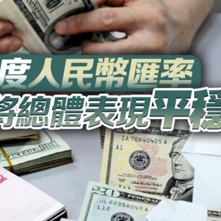
據見證文儒沉香從傳統邁向現代
察團來瓊考察
費約18億元
.58萬億 利潤總額近936億
讀新玩法