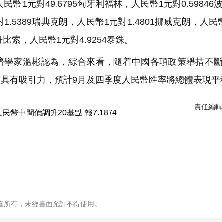
民幣1元對49.6795匈牙利福林，人民幣1元對0.59846
1.5389瑞典克朗，人民幣1元對1.4801挪威克朗，人民
西哥比索，人民幣1元對4.9254泰銖。
學家溫彬認為，綜合來看，隨着中國各項政策舉措不斷
具有吸引力，預計9月及四季度人民幣匯率將總體表現平
責任編輯
權所有，未經書面允許不得使用。