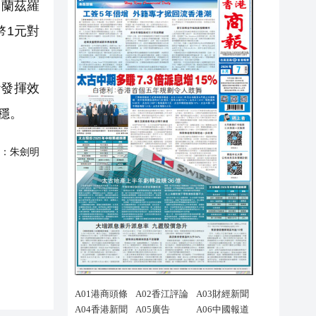
波蘭茲羅
幣1元對
發揮效
穩。
：
朱劍明