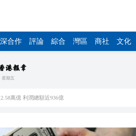
.58萬億 利潤總額近936億
讀新玩法
理黎智英求情 罪證如山豈能妄想輕判
災獨立委員會工作 李家超暫停3項公職委任
深合作
評論
綜合
灣區
商社
文化
據見證文儒沉香從傳統邁向現代
察團來瓊考察
日
星期五
費約18億元
.58萬億 利潤總額近936億
讀新玩法
理黎智英求情 罪證如山豈能妄想輕判
災獨立委員會工作 李家超暫停3項公職委任