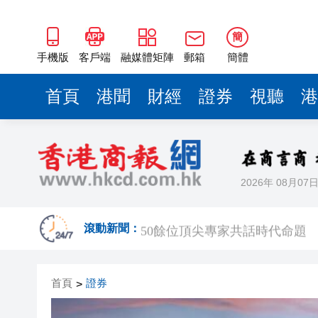
50餘位頂尖專家共話時代命題
海南澄邁文儒煥新升級 五組數
簡
梁振英率港區全國政協委員考
手機版
客戶端
融媒體矩陣
郵箱
簡體
2025年海南儋州以舊換新帶動消
首頁
港聞
財經
證券
視聽
港
山東26戶省屬國企去年合計營收2
瀋陽鐵西校園閱讀活動解鎖閱
黎智英案｜吳良好：依法公正處
2026年 08月07
騰出更多時間專注做好宏福苑火
50餘位頂尖專家共話時代命題
滾動新聞：
海南澄邁文儒煥新升級 五組數
首頁
證券
>
梁振英率港區全國政協委員考
2025年海南儋州以舊換新帶動消