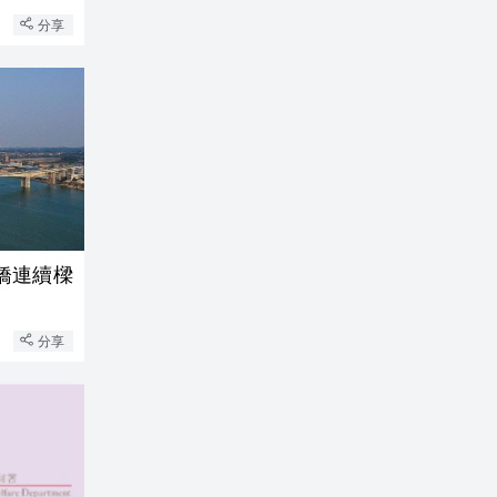
分享
橋連續樑
分享