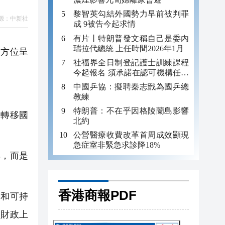
黎智英勾結外國勢力早前被判罪
源：
中新社
成 9被告今起求情
有片丨特朗普發文稱自己是委內
瑞拉代總統 上任時間2026年1月
全方位呈
社福界全日制登記護士訓練課程
。
今起報名 須承諾在認可機構任職
至少三年
中國乒協：擬聘秦志戩為國乒總
教練
特朗普：不在乎因格陵蘭島影響
轉移國
北約
公營醫療收費改革首周成效顯現
急症室非緊急求診降18%
，而是
香港商報PDF
和可持
和財政上