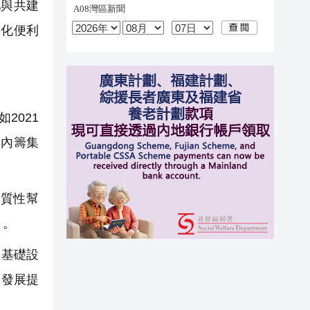
化與共建
由化便利
2021
年內籌集
質性幫
」。
洲基礎設
續發展提