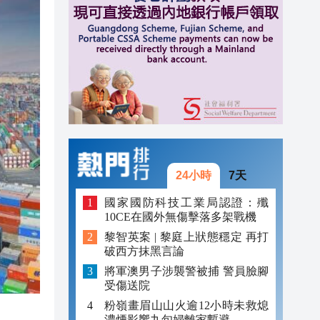
20:40
20:39
21:08
21:04
20:55
20:42
24小時
7天
20:42
國家國防科技工業局認證：殲
10CE在國外無傷擊落多架戰機
20:41
黎智英案 | 黎庭上狀態穩定 再打
破西方抹黑言論
20:40
將軍澳男子涉襲警被捕 警員臉腳
20:39
受傷送院
粉嶺畫眉山山火逾12小時未救熄
濃煙影響九旬婦離家暫避