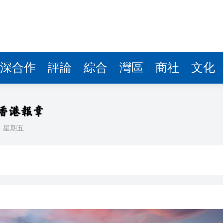
據見證文儒沉香從傳統邁向現代
察團來瓊考察
費約18億元
深合作
評論
綜合
灣區
商社
文化
.58萬億 利潤總額近936億
讀新玩法
理黎智英求情 罪證如山豈能妄想輕判
日
星期五
災獨立委員會工作 李家超暫停3項公職委任
據見證文儒沉香從傳統邁向現代
察團來瓊考察
費約18億元