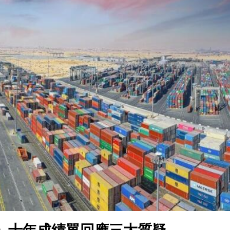
.58萬億 利潤總額近936億
讀新玩法
理黎智英求情 罪證如山豈能妄想輕判
災獨立委員會工作 李家超暫停3項公職委任
據見證文儒沉香從傳統邁向現代
察團來瓊考察
費約18億元
.58萬億 利潤總額近936億
讀新玩法