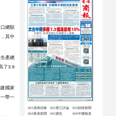
出口總額
元，其中
內生產總
了3.9
建國家
一帶一