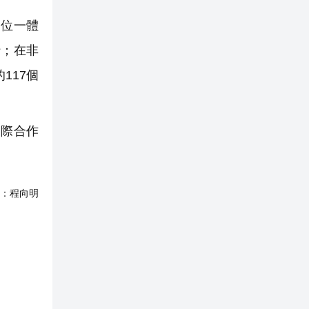
位一體
行；在非
117個
際合作
：
程向明