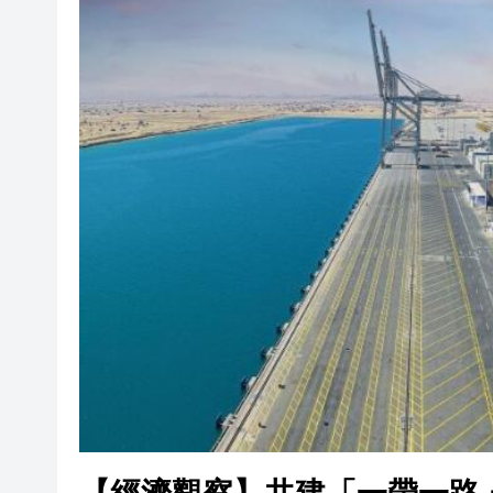
山東26戶省屬國企去年合計營收2
瀋陽鐵西校園閱讀活動解鎖閱
黎智英案｜吳良好：依法公正處
騰出更多時間專注做好宏福苑火
50餘位頂尖專家共話時代命題
海南澄邁文儒煥新升級 五組數
梁振英率港區全國政協委員考
2025年海南儋州以舊換新帶動消
山東26戶省屬國企去年合計營收2
瀋陽鐵西校園閱讀活動解鎖閱