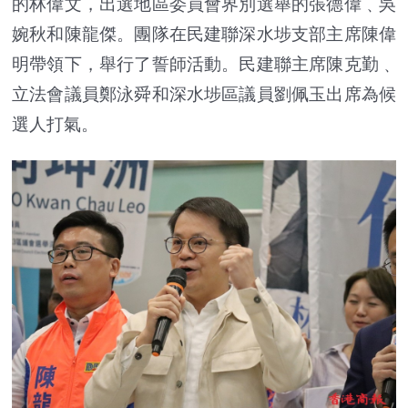
的林偉文，出選地區委員會界別選舉的張德偉﹑吳
婉秋和陳龍傑。團隊在民建聯深水埗支部主席陳偉
明帶領下，舉行了誓師活動。民建聯主席陳克勤﹑
立法會議員鄭泳舜和深水埗區議員劉佩玉出席為候
選人打氣。