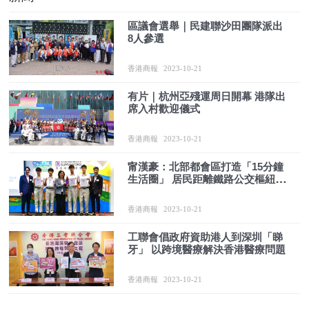
區議會選舉｜民建聯沙田團隊派出
8人參選
香港商報
2023-10-21
有片｜杭州亞殘運周日開幕 港隊出
席入村歡迎儀式
香港商報
2023-10-21
甯漢豪：北部都會區打造「15分鐘
生活圈」 居民距離鐵路公交樞紐
500米內
香港商報
2023-10-21
工聯會倡政府資助港人到深圳「睇
牙」 以跨境醫療解決香港醫療問題
香港商報
2023-10-21