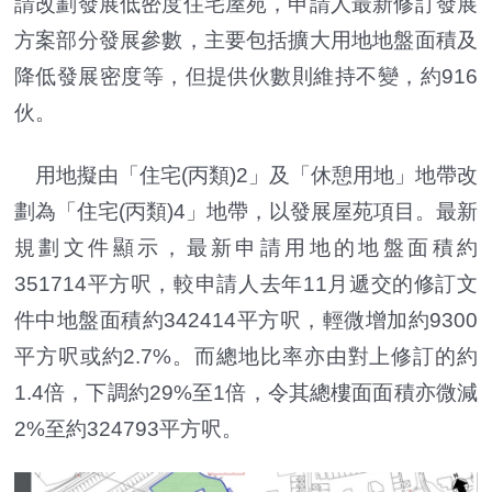
請改劃發展低密度住宅屋苑，申請人最新修訂發展
方案部分發展參數，主要包括擴大用地地盤面積及
降低發展密度等，但提供伙數則維持不變，約916
伙。
用地擬由「住宅(丙類)2」及「休憩用地」地帶改
劃為「住宅(丙類)4」地帶，以發展屋苑項目。最新
規劃文件顯示，最新申請用地的地盤面積約
351714平方呎，較申請人去年11月遞交的修訂文
件中地盤面積約342414平方呎，輕微增加約9300
平方呎或約2.7%。而總地比率亦由對上修訂的約
1.4倍，下調約29%至1倍，令其總樓面面積亦微減
2%至約324793平方呎。