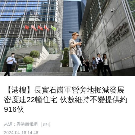
【港樓】長實石崗軍營旁地擬減發展
密度建22幢住宅 伙數維持不變提供約
916伙
來源：香港商報網
原創
2024-04-16 14:46