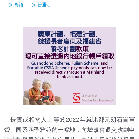
長實或相關人士等於2022年就比鄰元朗石崗軍
營、同系四季雅苑的一幅地，向城規會遞交改劃申