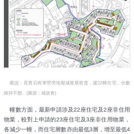
圖說﹕長實石崗軍營旁地擬減發展密度，建22幢住宅，伙數
維持不變。(圖源﹕城規會)
幢數方面，最新申請涉及22座住宅及2座非住用
物業，較對上申請的23座住宅及3座非住用物業，
各減少一幢，而住宅層數亦由最低3層，增至最低4