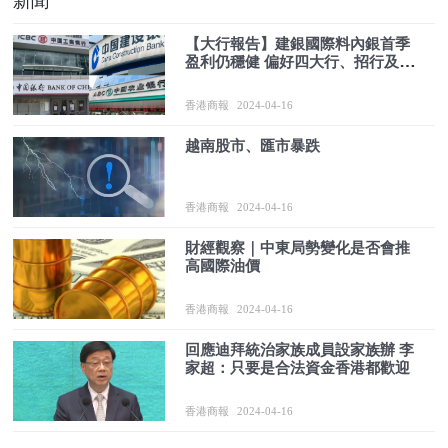
新聞
【大行報告】建銀國際料內銀首季
盈利仍穩健 偏好四大行、招行及信
行
香港商報
2024-04-16
越南股市、匯市暴跌
香港商報
2024-04-16
財經觀察｜中東局勢變化是否會推
高國際油價
香港商報
2024-04-16
回應迪拜統治家族成員設家族辦 李
家超：只要是合法資金香港都歡迎
香港商報
2024-04-16