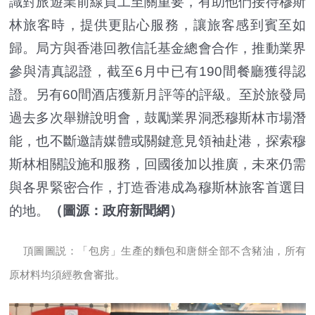
識對旅遊業前線員工至關重要，有助他們接待穆斯
林旅客時，提供更貼心服務，讓旅客感到賓至如
歸。局方與香港回教信託基金總會合作，推動業界
參與清真認證，截至6月中已有190間餐廳獲得認
證。另有60間酒店獲新月評等的評級。至於旅發局
過去多次舉辦說明會，鼓勵業界洞悉穆斯林市場潛
能，也不斷邀請媒體或關鍵意見領袖赴港，探索穆
斯林相關設施和服務，回國後加以推廣，未來仍需
與各界緊密合作，打造香港成為穆斯林旅客首選目
的地。
（圖源：政府新聞網）
頂圖圖説：「包房」生產的麵包和唐餅全部不含豬油，所有
原材料均須經教會審批。