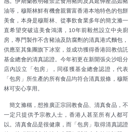
感。伊斯蘭教明確禁止食用豬肉及其延伸產品如豬
油等，穆斯林鮮有機會親嘗富香港本地特色的包餅
美食，本身是穆斯林、從事飲食業多年的簡文滌一
直希望突破這美食鴻溝，10年前毅然設立中央廚
房，專門製作不含豬油及防腐劑的清真港式麵包，
供應至其集團旗下冰室，並成功獲得香港回教信託
基金總會的清真認證。今年初更在新開張尖沙咀分
店內設立「包房」，同樣獲基金總會認證，代表
「包房」所生產的所有食品均符合清真規條，穆斯
林可安心享用。
簡文滌稱，想推廣正宗回教食品、清真食品，不
一定只提供予宗教人士，香港人甚至所有人都可
以。清真食品是很健康，而「包房」取得清真認證