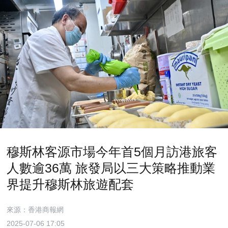
穆斯林客源市場今年首5個月訪港旅客
人數逾36萬 旅發局以三大策略推動業
界提升穆斯林旅遊配套
來源：香港商報網
2025-07-06 17:05