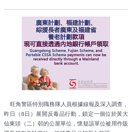
旺角警區特別職務隊人員根據線報及深入調查，
昨日（8日）展開反毒品行動，鎖定一個位於黃大
仙東頭（二）邨的公屋單位，懷疑該單位被用作販