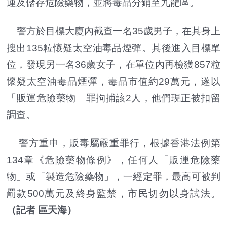
運及儲存危險藥物，並將毒品分銷至九龍區。
警方於目標大廈內截查一名35歲男子，在其身上
搜出135粒懷疑太空油毒品煙彈。其後進入目標單
位，發現另一名36歲女子，在單位內再檢獲857粒
懷疑太空油毒品煙彈，毒品市值約29萬元，遂以
「販運危險藥物」罪拘捕該2人，他們現正被扣留
調查。
警方重申，販毒屬嚴重罪行，根據香港法例第
134章《危險藥物條例》，任何人「販運危險藥
物」或「製造危險藥物」，一經定罪，最高可被判
罰款500萬元及終身監禁，市民切勿以身試法。
（記者 區天海）