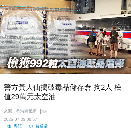
警方黃大仙搗破毒品儲存倉 拘2人 檢
值29萬元太空油
來源：香港商報網
原創
2025-07-09 09:57