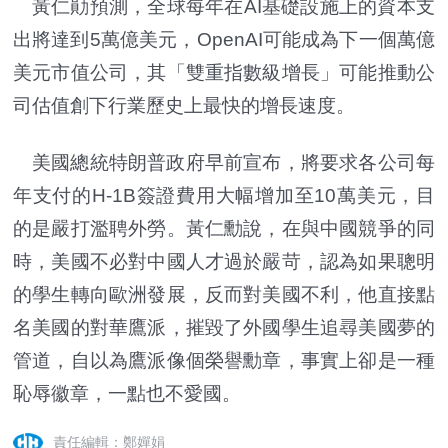
黃仁勛預測，全球每年在AI基礎設施上的資本支
出將達到5萬億美元，OpenAI可能成為下一個萬億
美元市值公司，其「雙重指數級增長」可能推動公
司估值創下行業歷史上最快的增長速度。
美國總統特朗普政府早前宣布，將要求各公司每
年支付的H-1B簽證費用大幅增加至10萬美元，目
的是嚴打濫聘外勞。黃仁勳說，在與中國競爭的同
時，美國不必對中國人才過於嚴苛，認為如果聰明
的學生轉向歐洲發展，反而對美國不利，他直接點
名美國的對華鷹派，摧毀了外國學生追尋美國夢的
管道，自以為鷹派像個榮譽勳章，事實上卻是一種
恥辱徽章，一點也不愛國。
責任編輯：鄭嬋娟