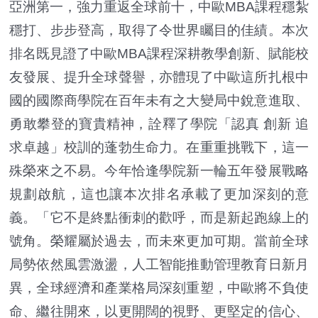
亞洲第一，強力重返全球前十，中歐MBA課程穩紮
穩打、步步登高，取得了令世界矚目的佳績。本次
排名既見證了中歐MBA課程深耕教學創新、賦能校
友發展、提升全球聲譽，亦體現了中歐這所扎根中
國的國際商學院在百年未有之大變局中銳意進取、
勇敢攀登的寶貴精神，詮釋了學院「認真 創新 追
求卓越」校訓的蓬勃生命力。在重重挑戰下，這一
殊榮來之不易。今年恰逢學院新一輪五年發展戰略
規劃啟航，這也讓本次排名承載了更加深刻的意
義。「它不是終點衝刺的歡呼，而是新起跑線上的
號角。榮耀屬於過去，而未來更加可期。當前全球
局勢依然風雲激盪，人工智能推動管理教育日新月
異，全球經濟和產業格局深刻重塑，中歐將不負使
命、繼往開來，以更開闊的視野、更堅定的信心、