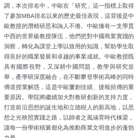
調，本次排名中，中歐在「研究」這一指標上取得
了參加MBA排名以來的歷史最佳表現，這背後是中
歐教授的潛精研思和誨人不倦。中歐擁有一支學貫
中西的世界級教授隊伍，他們把對中國商業實踐的
洞察，轉化為課堂上學以致用的知識，幫助學生取
得良好的職業發展和卓越的事業成就。中歐教授既
具有國際視野，又深耕中國問題，教學與研究並
舉，產學研深度融合，在不斷攀登學術高峰的同時
傳道授業解惑，這是中歐屢創佳績、捷報頻傳的重
要原因。學院將繼續加大對教研創新的支持力度，
打造前沿思想的誕生地和立德樹人的新高地，以思
想之光映照實踐之路，以師者之風涵育時代棟梁，
讓每一份學術積澱都化為推動商業文明進步的蓬勃
力量。