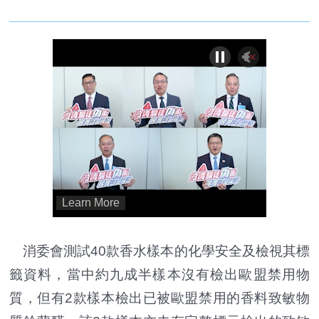
消委會測試40款香水樣本的化學安全及檢視其標
籤資料，當中約九成半樣本沒有檢出歐盟禁用物
質，但有2款樣本檢出已被歐盟禁用的香料致敏物