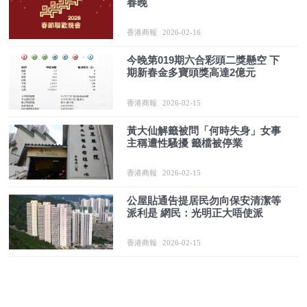
春晚
香港商報
2026-02-16
今晚第019期六合彩頭二獎懸空 下
期新春金多寶頭獎高達2億元
香港商報
2026-02-15
黃大仙解籤被問「何時失身」女事
主稱遭性騷擾 籤檔被停業
香港商報
2026-02-15
公屋貼通告提居民勿向保安清潔等
派利是 網民：光明正大唔使派
香港商報
2026-02-15