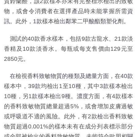
質鈴蘭醛，該2款樣本亦未有完整標示檢出的致敏
物，或會令消費者在選擇產品時未能掌握所需資
訊。此外，1款樣本檢出鄰苯二甲酸酯類塑化劑。
測試的40款香水樣本，包括9款古龍水、21款淡
香精及10款淡香水。每瓶或每支售價由129元至
2850元。
在檢視香料致敏物質的種類及總量方面，在40款
樣本中，39款均檢出1至10種，其中3款樣本檢出
10種，另1款樣本檢出9種。濃度方面，有4款樣本
的香料致敏物質總量超過5%，或會增加皮膚過敏
或呼吸道不適的風險。此外，有2款檢出香料致敏
物質超過0.001%的樣本未有在成分列表標示部分
或全部被檢出的香料致敏物質，未能符合歐盟相關