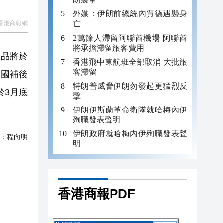
外媒：伊朗前總統內賈德遇襲身
亡
香港商報網
2萬餘人滯留阿聯酋機場 阿聯酋
將承擔滯留旅客費用
產品將於
香港飛中東航班全部取消 大批旅
客滯留
加國補後
特朗普威脅伊朗勿發起更猛烈反
於3月底
擊
伊朗伊斯蘭革命衛隊就哈梅內伊
殉職發表聲明
伊朗政府就哈梅內伊殉職發表聲
：
程向明
明
香港商報PDF