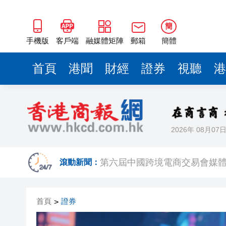
第六屆中國跨境電商交易會媒體
巴基斯坦多地反美抗議活動已致
簡
特朗普稱他同意與伊朗新領導
手機版
客戶端
融媒體矩陣
郵箱
簡體
宏福苑長遠居住安排查詢熱線 
首頁
港聞
財經
證券
視聽
港
中東戰事趨激烈 原油、貴金屬
本港部分水域能見度低於2海里
「千問AI眼鏡」上線
2026年 08月07
更新一座城 幸福一城
第六屆中國跨境電商交易會媒體
滾動新聞：
巴基斯坦多地反美抗議活動已致
首頁
證券
>
特朗普稱他同意與伊朗新領導
宏福苑長遠居住安排查詢熱線 