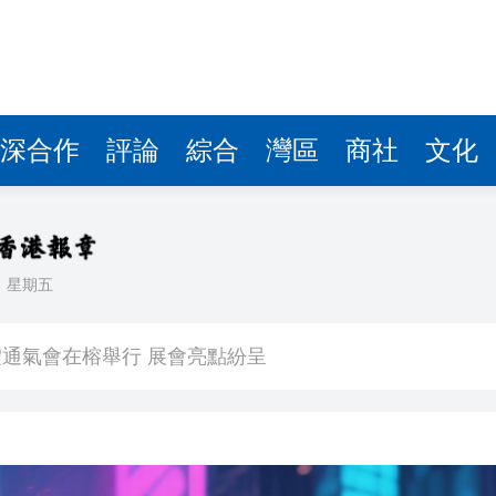
通氣會在榕舉行 展會亮點紛呈
20人死亡
層對話
今起投入服務
深合作
評論
綜合
灣區
商社
文化
跳漲
 海事處籲船長謹慎駕駛
日
星期五
人：蕪湖如何將「民生願景」變為「身邊風景」？
通氣會在榕舉行 展會亮點紛呈
20人死亡
層對話
今起投入服務