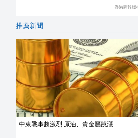
香港商報版
推薦新聞
中東戰事趨激烈 原油、貴金屬跳漲