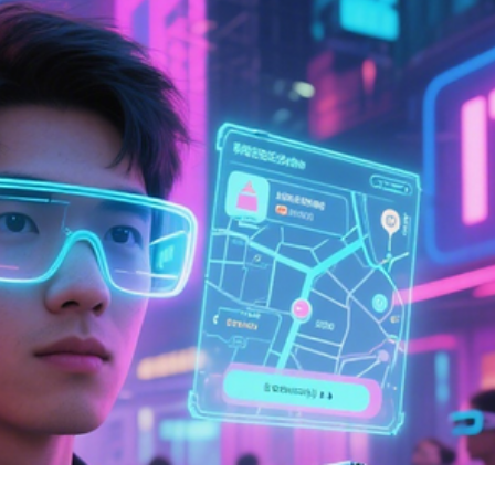
跳漲
 海事處籲船長謹慎駕駛
人：蕪湖如何將「民生願景」變為「身邊風景」？
通氣會在榕舉行 展會亮點紛呈
20人死亡
層對話
今起投入服務
跳漲
 海事處籲船長謹慎駕駛