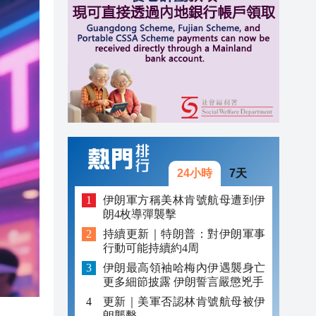
09:55
09:54
10:15
10:13
10:09
10:08
24小時
7天
10:01
伊朗軍方稱美林肯號航母遭到伊
朗4枚導彈襲擊
10:01
持續更新｜特朗普：對伊朗軍事
行動可能持續約4周
09:55
伊朗最高領袖哈梅內伊遇襲身亡
09:54
更多細節披露 伊朗誓言嚴懲兇手
更新｜美軍否認林肯號航母被伊
朗襲擊