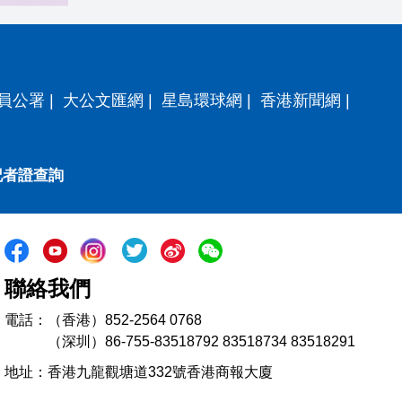
員公署
|
大公文匯網
|
星島環球網
|
香港新聞網
|
記者證查詢
聯絡我們
電話：（香港）852-2564 0768
（深圳）86-755-83518792 83518734 83518291
地址：香港九龍觀塘道332號香港商報大廈