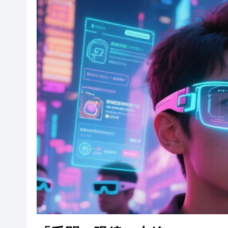
中東戰事趨激烈 原油、貴金屬
本港部分水域能見度低於2海里
「千問AI眼鏡」上線
更新一座城 幸福一城
第六屆中國跨境電商交易會媒體
巴基斯坦多地反美抗議活動已致
特朗普稱他同意與伊朗新領導
宏福苑長遠居住安排查詢熱線 
中東戰事趨激烈 原油、貴金屬
本港部分水域能見度低於2海里