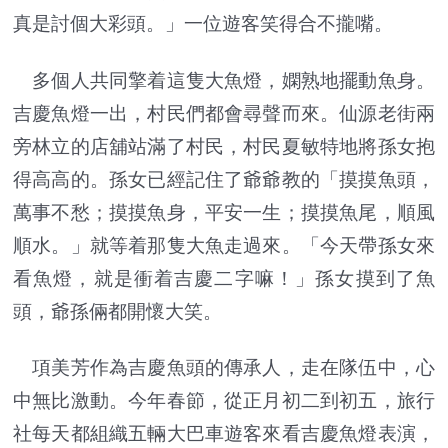
真是討個大彩頭。」一位遊客笑得合不攏嘴。
多個人共同擎着這隻大魚燈，嫻熟地擺動魚身。
吉慶魚燈一出，村民們都會尋聲而來。仙源老街兩
旁林立的店舖站滿了村民，村民夏敏特地將孫女抱
得高高的。孫女已經記住了爺爺教的「摸摸魚頭，
萬事不愁；摸摸魚身，平安一生；摸摸魚尾，順風
順水。」就等着那隻大魚走過來。「今天帶孫女來
看魚燈，就是衝着吉慶二字嘛！」孫女摸到了魚
頭，爺孫倆都開懷大笑。
項美芳作為吉慶魚頭的傳承人，走在隊伍中，心
中無比激動。今年春節，從正月初二到初五，旅行
社每天都組織五輛大巴車遊客來看吉慶魚燈表演，