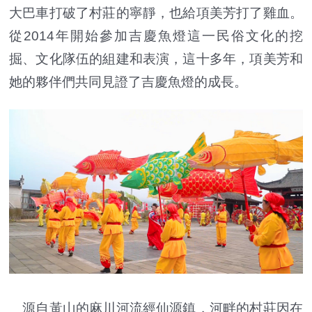
大巴車打破了村莊的寧靜，也給項美芳打了雞血。
從2014年開始參加吉慶魚燈這一民俗文化的挖
掘、文化隊伍的組建和表演，這十多年，項美芳和
她的夥伴們共同見證了吉慶魚燈的成長。
源自黃山的麻川河流經仙源鎮，河畔的村莊因在