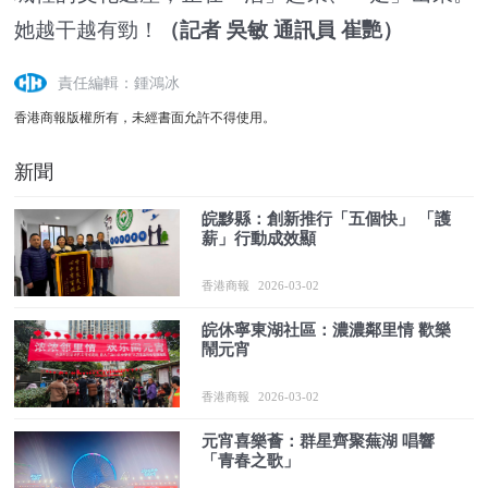
她越干越有勁！
（記者 吳敏 通訊員 崔艷）
責任編輯：鍾鴻冰
香港商報版權所有，未經書面允許不得使用。
新聞
皖黟縣：創新推行「五個快」 「護
薪」行動成效顯
香港商報
2026-03-02
皖休寧東湖社區：濃濃鄰里情 歡樂
鬧元宵
香港商報
2026-03-02
元宵喜樂薈：群星齊聚蕪湖 唱響
「青春之歌」