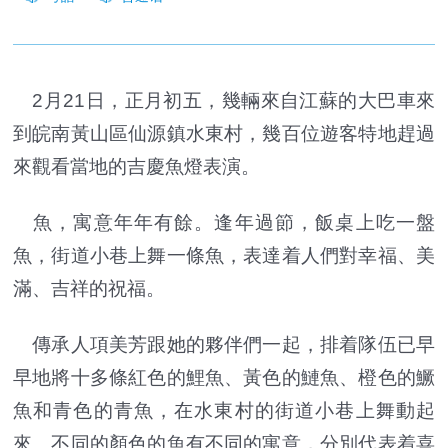
2月21日，正月初五，幾輛來自江蘇的大巴車來
到皖南黃山區仙源鎮水東村，幾百位遊客特地趕過
來觀看當地的吉慶魚燈表演。
魚，寓意年年有餘。逢年過節，飯桌上吃一盤
魚，街道小巷上舞一條魚，表達着人們對幸福、美
滿、吉祥的祝福。
傳承人項美芳跟她的夥伴們一起，排着隊伍已早
早地將十多條紅色的鯉魚、黃色的鰱魚、橙色的鱖
魚和青色的青魚，在水東村的街道小巷上舞動起
來。不同的顏色的魚有不同的寓意，分別代表着喜