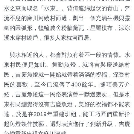
水之東而取名「水東」。背倚連綿起伏的青山，奔
流不息的麻川河繞村而過，劃出一個充滿生機與靈
氣的圓弧形，幢幢農舍粉牆黛瓦，星羅棋布，淙淙
溪水穿村繞戶，很多人家枕河而居。
與水相近的人，都會對魚有着不一般的情愫。水
東村民便是如此。舞動魚燈，就將吉與慶送給村
民，吉慶魚燈就一開始就帶着滿滿的祝福，深受村
民的喜歡，至今已流傳了400餘年。據項美芳介
紹，吉慶魚燈這一民俗表演曾中斷過幾次，但是水
東村民總覺得沒有吉慶魚燈，美好的祝福都不能表
達，於是在2019年重建班組，能工巧匠們重新拾
起魚燈製作技藝，還對表演進行了創新升級，吉慶
魚燈重新出現在麻川河畔。