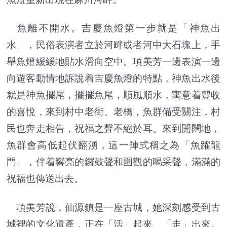
魚離不開水。吉慶魚燈第一步就是「神魚出
水」，民俗表演者立於河畔或者河中大石塊上，手
舉魚燈緩緩地貼水滑向空中。項美芳一邊表演一邊
向遊客動情地訴說着吉慶魚燈的特點，神魚出水後
就是神魚擺尾，擺擺魚尾，順風順水，寓意着豐收
的喜悅，來到村中老街、老橋，魚群備受關注，村
民也奔走相告，祝福之聲不絕於耳。來到開闊地，
魚群會高低起伏翻湧，這一陣式稱之為「魚躍龍
門」，伴着響亮的鑼鼓聲和圍觀的喝采聲，滿滿的
祝福也傳送出去。
項美芳說，仙源鎮是一座古城，她深刻感受到古
城裡的文化遺產，正在「活」起來、「走」出來。