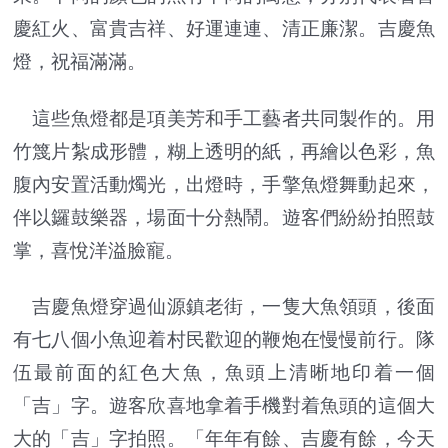
慶紅火、富貴吉祥、好運連連、清正廉潔。吉慶魚
燈，祝福滿滿。
這些魚燈都是項美芳和手工藝者共同製作的。用
竹篾片紮成形體，糊上透明的紙，再繪以色彩，魚
腹內安置活動燭光，出燈時，手擎魚燈舞動起來，
伴以鑼鼓樂器，場面十分熱鬧。遊客們紛紛拍照鼓
掌，喜悅洋溢臉寵。
吉慶魚燈穿過仙源鎮老街，一隻大魚領頭，後面
有七八個小魚迎着村民歡迎的鞭炮在慢慢前行。隊
伍最前面的紅色大魚，魚頭上清晰地印着一個
「吉」字。遊客欣喜地拿着手機對着魚頭的這個大
大的「吉」字拍照。「年年有餘、吉慶有餘，今天