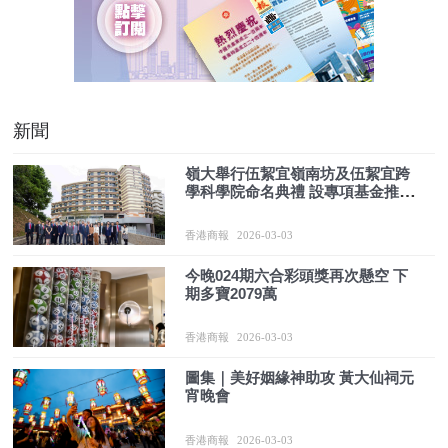
新聞
嶺大舉行伍絜宜嶺南坊及伍絜宜跨
學科學院命名典禮 設專項基金推動
跨學科研究應對社會挑戰
香港商報
2026-03-03
今晚024期六合彩頭獎再次懸空 下
期多寶2079萬
香港商報
2026-03-03
圖集｜美好姻緣神助攻 黃大仙祠元
宵晚會
香港商報
2026-03-03