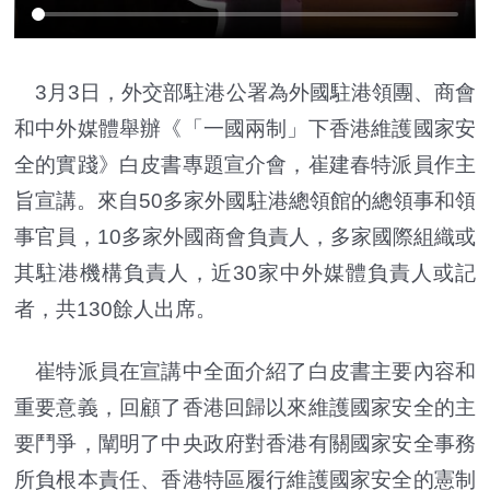
3月3日，外交部駐港公署為外國駐港領團、商會
和中外媒體舉辦《「一國兩制」下香港維護國家安
全的實踐》白皮書專題宣介會，崔建春特派員作主
旨宣講。來自50多家外國駐港總領館的總領事和領
事官員，10多家外國商會負責人，多家國際組織或
其駐港機構負責人，近30家中外媒體負責人或記
者，共130餘人出席。
崔特派員在宣講中全面介紹了白皮書主要內容和
重要意義，回顧了香港回歸以來維護國家安全的主
要鬥爭，闡明了中央政府對香港有關國家安全事務
所負根本責任、香港特區履行維護國家安全的憲制