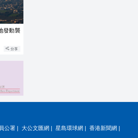
地發動襲
分享
員公署
|
大公文匯網
|
星島環球網
|
香港新聞網
|