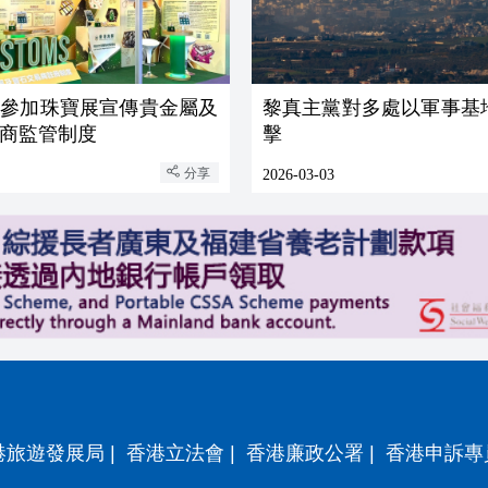
關參加珠寶展宣傳貴金屬及
黎真主黨對多處以軍事基
商監管制度
擊
分享
2026-03-03
港旅遊發展局
|
香港立法會
|
香港廉政公署
|
香港申訴專