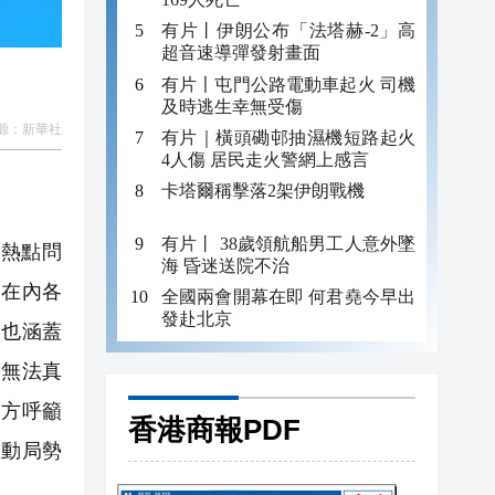
有片丨伊朗公布「法塔赫-2」高
超音速導彈發射畫面
有片〡屯門公路電動車起火 司機
及時逃生幸無受傷
源：
新華社
有片｜橫頭磡邨抽濕機短路起火
4人傷 居民走火警網上感言
卡塔爾稱擊落2架伊朗戰機
有片丨 38歲領航船男工人意外墜
熱點問
海 昏迷送院不治
列在內各
全國兩會開幕在即 何君堯今早出
發赴北京
中也涵蓋
力無法真
中方呼籲
香港商報PDF
推動局勢