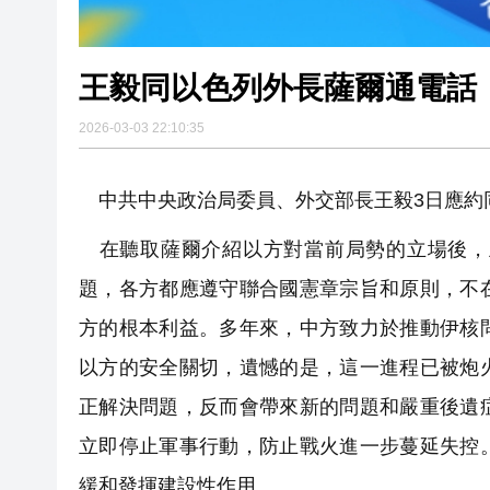
王毅同以色列外長薩爾通電話
2026-03-03 22:10:35
中共中央政治局委員、外交部長王毅3日應約
在聽取薩爾介紹以方對當前局勢的立場後，
題，各方都應遵守聯合國憲章宗旨和原則，不
方的根本利益。多年來，中方致力於推動伊核
以方的安全關切，遺憾的是，這一進程已被炮
正解決問題，反而會帶來新的問題和嚴重後遺
立即停止軍事行動，防止戰火進一步蔓延失控
緩和發揮建設性作用。