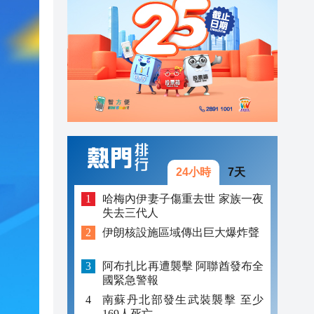
21:30
21:21
22:10
21:58
21:56
21:48
24小時
7天
21:36
哈梅內伊妻子傷重去世 家族一夜
失去三代人
21:34
伊朗核設施區域傳出巨大爆炸聲
21:30
阿布扎比再遭襲擊 阿聯酋發布全
21:21
國緊急警報
南蘇丹北部發生武裝襲擊 至少
169人死亡