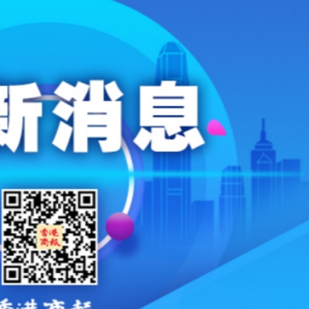
屬及寶石交易商監管制度
動襲擊
下期多寶2079萬
發布會舉行
兩制」下香港維護國家安全的實踐》白皮書專題宣介會
祠元宵晚會
」上演
屬及寶石交易商監管制度
動襲擊