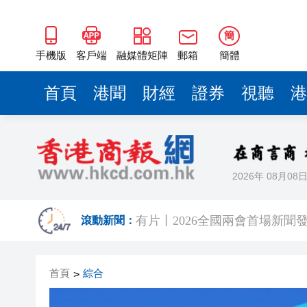
有片丨2026全國兩會首場新聞
外交部駐港公署舉辦《「一國
簡
圖集｜美好姻緣神助攻 黃大仙
手機版
客戶端
融媒體矩陣
郵箱
簡體
山西晉中社火匯演活動「紅火
首頁
港聞
財經
證券
視聽
港
香港海關參加珠寶展宣傳貴金
黎真主黨對多處以軍事基地發
王毅同以色列外長薩爾通電話
2026年 08月08
今晚024期六合彩頭獎再次懸空 
有片丨2026全國兩會首場新聞
滾動新聞：
外交部駐港公署舉辦《「一國
首頁
綜合
>
圖集｜美好姻緣神助攻 黃大仙
山西晉中社火匯演活動「紅火