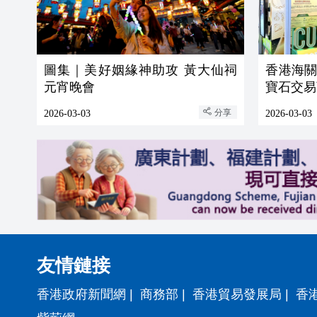
圖集｜美好姻緣神助攻 黃大仙祠
香港海
元宵晚會
寶石交易
分享
2026-03-03
2026-03-03
友情鏈接
香港政府新聞網
|
商務部
|
香港貿易發展局
|
香