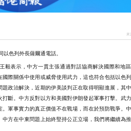
來
同以色列外長薩爾通電話。
王毅表示，中方一貫主張通過對話協商解決國際和地區
在國際關係中使用或威脅使用武力，這也符合包括以色
問題政治解決，近期的伊美談判正在取得明顯進展，其
火打斷。中方反對以方和美國對伊朗發起軍事打擊。武
症。軍事實力的真正價值不在戰場，而在於預防戰爭。
。中方在中東問題上始終堅持公正立場，我們將繼續為