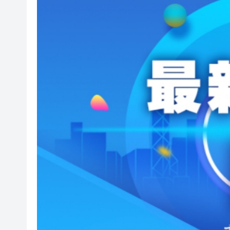
香港海關參加珠寶展宣傳貴金
黎真主黨對多處以軍事基地發
王毅同以色列外長薩爾通電話
今晚024期六合彩頭獎再次懸空 
有片丨2026全國兩會首場新聞
外交部駐港公署舉辦《「一國
圖集｜美好姻緣神助攻 黃大仙
山西晉中社火匯演活動「紅火
香港海關參加珠寶展宣傳貴金
黎真主黨對多處以軍事基地發