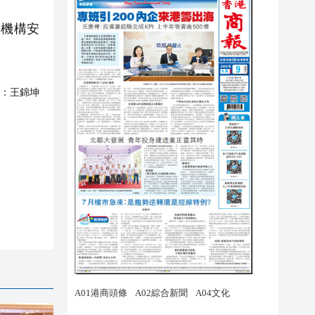
機構安
：
王錦坤