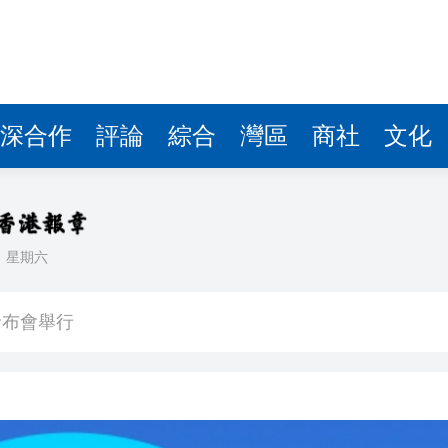
發布會舉行
兩制」下香港維護國家安全的實踐》白皮書專題宣介會
祠元宵晚會
」上演
深合作
評論
綜合
灣區
商社
文化
屬及寶石交易商監管制度
動襲擊
日
星期六
下期多寶2079萬
發布會舉行
兩制」下香港維護國家安全的實踐》白皮書專題宣介會
祠元宵晚會
」上演