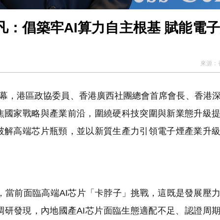
：倡築牢AI算力自主根基 賦能電
來源：
幕，港區政協委員、香港廣西社團總會首席會長、香港
焦國家戰略與產業前沿，圍繞硬科技突圍與新業態升級
破解高端芯片瓶頸，並以新質生產力引領電子煙產業升
當前面臨高端AI芯片「卡脖子」挑戰，這既是發展壓
調研發現，內地國產AI芯片面臨生態適配不足、認證周