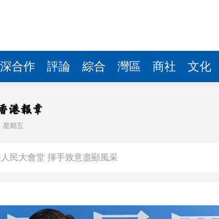
人民大會堂 揮手致意盡顯風采
責 為國家及香港發展貢獻力量
上午開幕 會期8天
易手
深合作
評論
綜合
灣區
商社
文化
全國政協委員凌俊傑冀實施「香港人才外貿領航」結對子計劃 助力內地企業高質
：倡築牢AI算力自主根基 賦能電子煙產業出海
香港如何發揮國際金融中心功能助力「十五五」
日
星期五
新聞發布會 深圳前海成「熱詞」
人民大會堂 揮手致意盡顯風采
責 為國家及香港發展貢獻力量
上午開幕 會期8天
易手