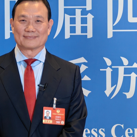
全國政協委員凌俊傑冀實施「香港人才外貿領航」結對子計劃 助力內地企業高質
：倡築牢AI算力自主根基 賦能電子煙產業出海
香港如何發揮國際金融中心功能助力「十五五」
新聞發布會 深圳前海成「熱詞」
人民大會堂 揮手致意盡顯風采
責 為國家及香港發展貢獻力量
上午開幕 會期8天
易手
全國政協委員凌俊傑冀實施「香港人才外貿領航」結對子計劃 助力內地企業高質