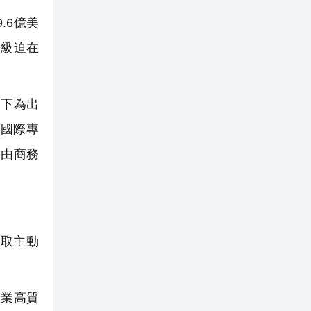
.6億美
升級迫在
下為出
國際專
，由商務
取主動
業高質