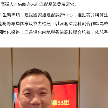
與高端人才供給亦未能匹配產業發展需求。
片生態專項，建設國家級適配認證中心，推動芯片與算
是統籌布局國家級算力樞紐，以河套深港科創合作區為
國際化探路；三是深化內地與香港高校聯合培養，依託
。