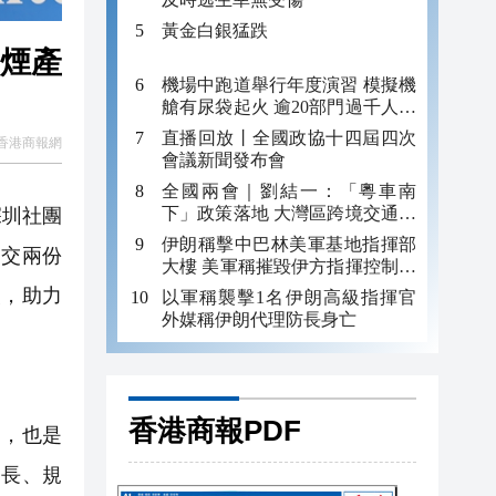
黃金白銀猛跌
子煙產
機場中跑道舉行年度演習 模擬機
艙有尿袋起火 逾20部門過千人參
與
直播回放丨全國政協十四屆四次
香港商報網
會議新聞發布會
全國兩會｜劉結一：「粵車南
下」政策落地 大灣區跨境交通邁
深圳社團
入雙向直通新時代
伊朗稱擊中巴林美軍基地指揮部
提交兩份
大樓 美軍稱摧毀伊方指揮控制設
施
級，助力
以軍稱襲擊1名伊朗高級指揮官
外媒稱伊朗代理防長身亡
香港商報PDF
力，也是
期長、規