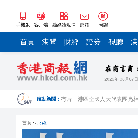
有片｜港區全國人大代表團亮相
兩會手記｜陳曼琪：繼續履職盡
簡
十四屆全國人大四次會議3月5日
手機版
客戶端
融媒體矩陣
郵箱
簡體
九龍塘金巴倫道別墅9500萬元
首頁
港聞
財經
證券
視聽
港
全國兩會｜港區政協委員王明凡
全國兩會｜港區人大代表關注
2026年 08月07
全國兩會首場
有片｜港區全國人大代表團亮相
滾動新聞：
兩會手記｜陳曼琪：繼續履職盡
首頁
財經
>
十四屆全國人大四次會議3月5日
九龍塘金巴倫道別墅9500萬元