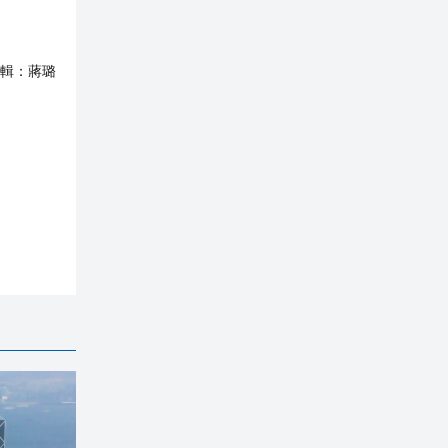
輯：
蔣璐