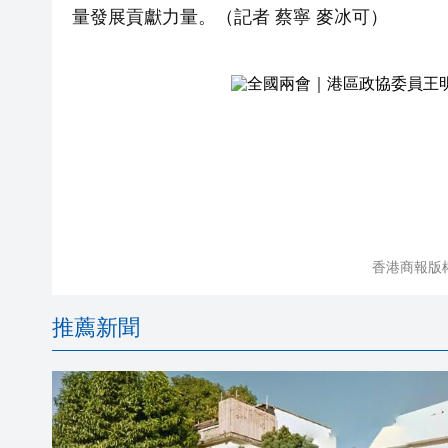
量發展貢獻力量。（記者 蔡寧 麥冰可）
香港商報版
推薦新聞