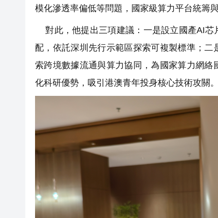
模化滲透率偏低等問題，國家級算力平台統籌
對此，他提出三項建議：一是設立國產AI芯
配，依託深圳先行示範區探索可複製標準；二
索跨境數據流通與算力協同，為國家算力網絡
化科研優勢，吸引港澳青年投身核心技術攻關