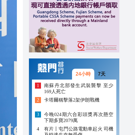
量「出海」
11:50
13:12
13:04
12:59
12:55
12:43
24小時
7天
12:26
南蘇丹北部發生武裝襲擊 至少
169人死亡
12:17
卡塔爾稱擊落2架伊朗戰機
量「出海」
11:50
今晚024期六合彩頭獎再次懸空
下期多寶2079萬
有片〡屯門公路電動車起火 司機
及時逃生幸無受傷