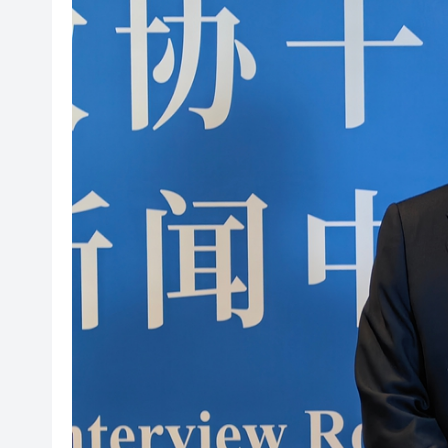
全國兩會｜港區政協委員王明凡
全國兩會｜港區人大代表關注
全國兩會首場
有片｜港區全國人大代表團亮相
兩會手記｜陳曼琪：繼續履職盡
十四屆全國人大四次會議3月5日
九龍塘金巴倫道別墅9500萬元