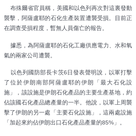
布殊爾省官員稱，美國和以色列再次對這裏發動
襲擊，阿薩盧耶的石化生產裝置遭襲受損。目前正
在調查受損程度，暫無人員傷亡的報告。
據悉，為阿薩盧耶的石化工廠供應電力、水和氧
氣的兩家公司遭襲。
以色列國防部長卡茨6日發表聲明說，以軍打擊
了位於伊朗南部阿薩盧耶的伊朗「最大石化設
施」，該設施是伊朗石化產品的主要生產基地，約
佔該國石化產品總產量的一半。他說，以軍上周襲
擊了伊朗的另一處「主要石化設施」，這兩處設施
「加起來約佔伊朗出口石化產品產量的85%」。