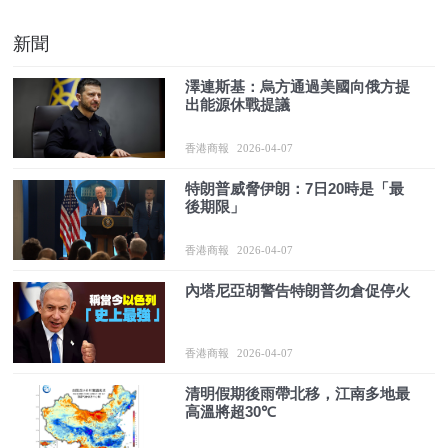
新聞
澤連斯基：烏方通過美國向俄方提
出能源休戰提議
香港商報
2026-04-07
特朗普威脅伊朗：7日20時是「最
後期限」
香港商報
2026-04-07
內塔尼亞胡警告特朗普勿倉促停火
香港商報
2026-04-07
清明假期後雨帶北移，江南多地最
高溫將超30℃