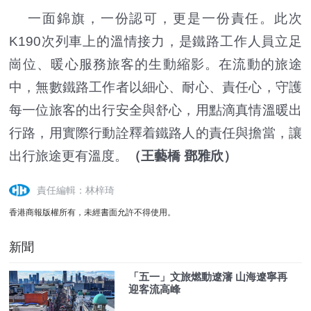
一面錦旗，一份認可，更是一份責任。此次
K190次列車上的溫情接力，是鐵路工作人員立足
崗位、暖心服務旅客的生動縮影。在流動的旅途
中，無數鐵路工作者以細心、耐心、責任心，守護
每一位旅客的出行安全與舒心，用點滴真情溫暖出
行路，用實際行動詮釋着鐵路人的責任與擔當，讓
出行旅途更有溫度。
（王藝橋 鄧雅欣）
責任編輯：林梓琦
香港商報版權所有，未經書面允許不得使用。
新聞
「五一」文旅燃動遼瀋 山海遼寧再
迎客流高峰