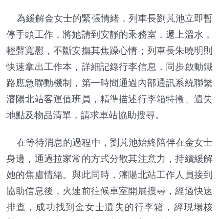
為緩解金女士的緊張情緒，列車長劉芃池立即暫
停手頭工作，將她請到安靜的乘務室，遞上溫水，
輕聲寬慰，不斷安撫其焦躁心情；列車長朱曉明則
快速拿出工作本，詳細記錄行李信息，同步啟動鐵
路應急聯動機制，第一時間通過內部通訊系統聯繫
瀋陽北站客運值班員，精準描述行李箱特徵、遺失
地點及物品清單，請求車站協助搜尋。
在等待消息的過程中，劉芃池始終陪伴在金女士
身邊，通過拉家常的方式分散其注意力，持續緩解
她的焦慮情緒。與此同時，瀋陽北站工作人員接到
協助信息後，火速前往候車室開展搜尋，經過快速
排查，成功找到金女士遺失的行李箱，經現場核