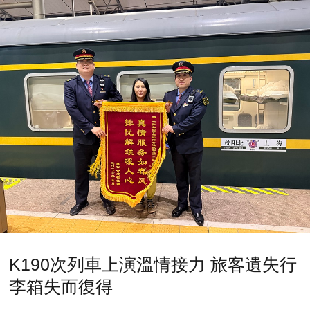
K190次列車上演溫情接力 旅客遺失行
李箱失而復得