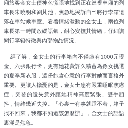
廂旅客金女士便神色慌張地找到正在巡視車廂的列
車長朱曉明和劉芃池，焦急地哭訴自己將行李箱遺
落在車站候車室。看着情緒激動的金女士，兩位列
車長第一時間放緩語氣，耐心安撫其情緒，仔細詢
問行李箱特徵與內部物品情況。
經了解，金女士的行李箱內不僅裝有1000元現
金、六張銀行卡，更有她花費許久積蓄為孫女挑選
的夏季新衣服，這份飽含心意的行李對她而言格外
重要。更讓人擔憂的是，金女士患有嚴重睡眠焦慮
症，突發的遺失意外讓她精神高度緊張、雙手顫
抖，情緒幾近失控。「心裏一有事就睡不着，箱子
找不回來，我都不知道該怎麼辦」，金女士的話語
裏滿是焦急。