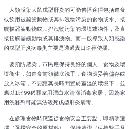
人類感染大鼠戊型肝炎的可能傳播途徑包括進食
或飲用被齧齒動物或其排洩物污染的食物或水、接
觸被齧齒動物或其排洩物污染的環境或物件，及直
接接觸齧齒動物或其排洩物。而一般導致人類感染
的戊型肝炎病毒則主要是透過糞口途徑傳播。
要預防感染，市民應保持良好的個人、食物及環
境衞生，如進食前須徹底洗手，食物應妥善儲存或
放入冰箱，不要讓其長時間置於室溫的環境下，並
應以1比99稀釋家用漂白水清潔消毒家居，因為家
用洗滌劑可能無法殺死戊型肝炎病毒。
在處理食物時應遵從食物安全五要點，即精明選
擇（選擇安全的原材料）、保持清潔（保持雙手及