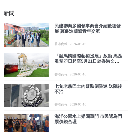
新聞
民建聯向多國領事商會介紹啟德發
展 冀促進國際青年交流
香港商報
2026-05-16
「融馬情國際藝術巡展」啟動 馬匹
雕塑即日起至5月21日於香港文化
中心展出
香港商報
2026-05-16
七旬老翁巴士內疑跌倒昏迷 送院後
不治
香港商報
2026-05-16
海洋公園水上樂園重開 市民認為門
票價錢合理