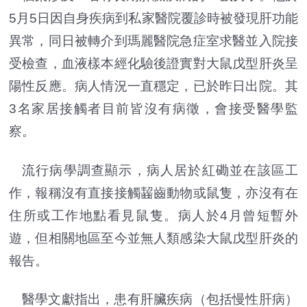
5月5日因自身疾病到私家醫院覆診時被發現肝功能
異常，同日被轉介到瑪麗醫院急症室求醫並入院接
受檢查，血液樣本經化驗後證實對大鼠戊型肝炎呈
陽性反應。病人情況一直穩定，已於昨日出院。其
3名家居接觸者目前皆沒有病徵，會接受醫學監
察。
流行病學調查顯示，病人居於紅磡並在該區工
作，報稱沒有直接接觸齧齒動物或鼠隻，亦沒有在
住所或工作地點看見鼠隻。病人於4月曾短暫外
遊，但相關地區至今並無人類感染大鼠戊型肝炎的
報告。
醫學文獻指出，患有肝臟疾病（包括慢性肝病）