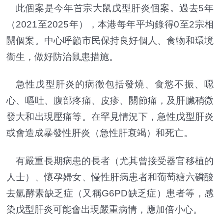
此個案是今年首宗大鼠戊型肝炎個案。過去5年
（2021至2025年），本港每年平均錄得0至2宗相
關個案。中心呼籲市民保持良好個人、食物和環境
衞生，做好防治鼠患措施。
急性戊型肝炎的病徵包括發燒、食慾不振、噁
心、嘔吐、腹部疼痛、皮疹、關節痛，及肝臟稍微
發大和出現壓痛等。在罕見情況下，急性戊型肝炎
或會造成暴發性肝炎（急性肝衰竭）和死亡。
有嚴重長期病患的長者（尤其曾接受器官移植的
人士）、懷孕婦女、慢性肝病患者和葡萄糖六磷酸
去氫酵素缺乏症（又稱G6PD缺乏症）患者等，感
染戊型肝炎可能會出現嚴重病情，應加倍小心。