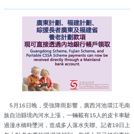
5月16日晚，受強降雨影響，廣西河池環江毛南
族自治縣境內河水上漲，一輛載有15人的皮卡車駛
過漫水橋時墜河，造成多人落水失聯。記者19日上