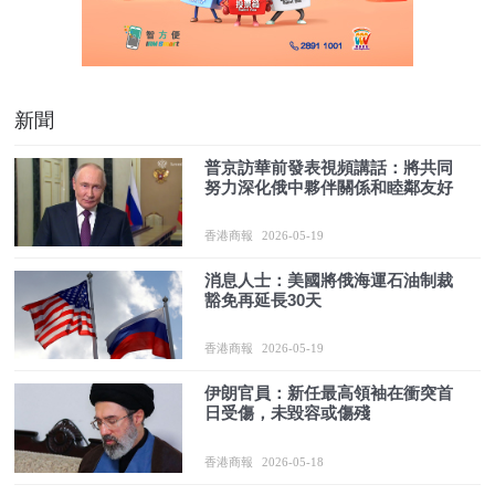
新聞
普京訪華前發表視頻講話：將共同
努力深化俄中夥伴關係和睦鄰友好
香港商報
2026-05-19
消息人士：美國將俄海運石油制裁
豁免再延長30天
香港商報
2026-05-19
伊朗官員：新任最高領袖在衝突首
日受傷，未毀容或傷殘
香港商報
2026-05-18