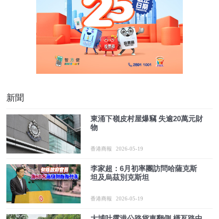
新聞
東涌下嶺皮村屋爆竊 失逾20萬元財
物
香港商報
2026-05-19
李家超：6月初率團訪問哈薩克斯
坦及烏茲別克斯坦
香港商報
2026-05-19
大埔吐露港公路貨車翻側 橫亙路中