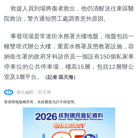
救援人員到場將傷者救出，他仍清醒送往東區醫
院救治，警方通知勞工處調查意外原因。
事發現場是常達街水務署大樓地盤，地盤包括一
幢雙塔式辦公大樓，重置水務署及懲教署設施，容
納衞生署的政府牙科診所及一個設有150個私家車
停車位的公共停車場，樓高15層，包括12層辦公
室及3層平台。
（記者 區天海）
責任編輯：區天海
香港商報版權所有，未經書面允許不得使用。