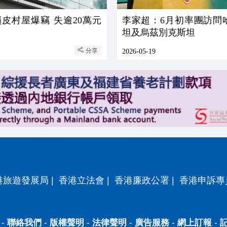
皮村屋爆竊 失逾20萬元
李家超：6月初率團訪問
坦及烏茲別克斯坦
分享
2026-05-19
港旅遊發展局
|
香港立法會
|
香港廉政公署
|
香港申訴專
-
聯絡我們
-
版權聲明
-
法律聲明
-
廣告服務
-
網上訂報
-