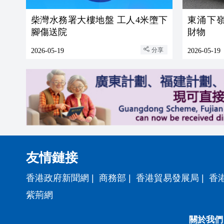
柴灣水務署大樓地盤 工人4米墮下
東涌下嶺
腳傷送院
財物
分享
2026-05-19
2026-05-19
友情鏈接
香港政府新聞網
|
商務部
|
香港貿易發展局
|
香
紫荊網
關於我們