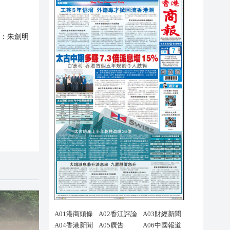
：
朱劍明