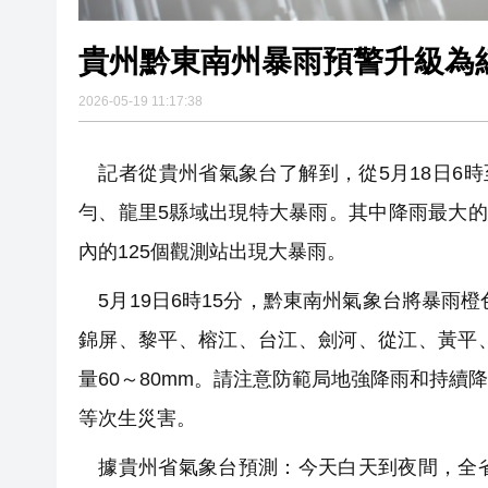
貴州黔東南州暴雨預警升級為
2026-05-19 11:17:38
記者從貴州省氣象台了解到，從5月18日6時
勻、龍里5縣域出現特大暴雨。其中降雨最大的是
內的125個觀測站出現大暴雨。
5月19日6時15分，黔東南州氣象台將暴雨
錦屏、黎平、榕江、台江、劍河、從江、黃平
量60～80mm。請注意防範局地強降雨和持
等次生災害。
據貴州省氣象台預測：今天白天到夜間，全省