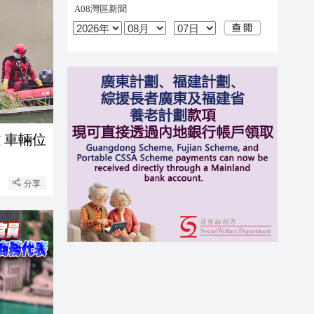
 車輛位
分享