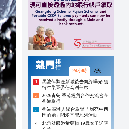
11:17
11:16
11:15
11:14
11:10
11:09
24小時
7天
11:08
馬浚偉辭任新城後去向終曝光 獲
衍生集團委任為副主席
11:07
2026青島-香港經貿合作交流會在
香港舉行
香港區潮人聯會舉辦「燃亮中西
區的她」關愛基層系列活動
北角疑服過量藥物 19歲女子送院
不治