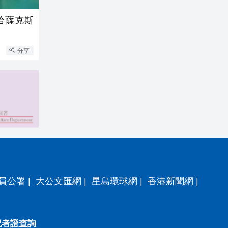
哈薩克斯
分享
員公署
|
大公文匯網
|
星島環球網
|
香港新聞網
|
記者證查詢