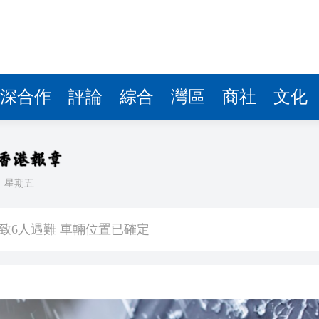
底線思維極值思維 全力守護群眾生命財產安全
以數字賦能提升民生幸福感
質量發展與未來
年新展陣容搶先看~
深合作
評論
綜合
灣區
商社
文化
色 需防範山洪等次生災害
洋開展演訓活動
知止」二字，藏盡國人頂級處世智慧
日
星期五
已致6人遇難 車輛位置已確定
底線思維極值思維 全力守護群眾生命財產安全
以數字賦能提升民生幸福感
質量發展與未來
年新展陣容搶先看~