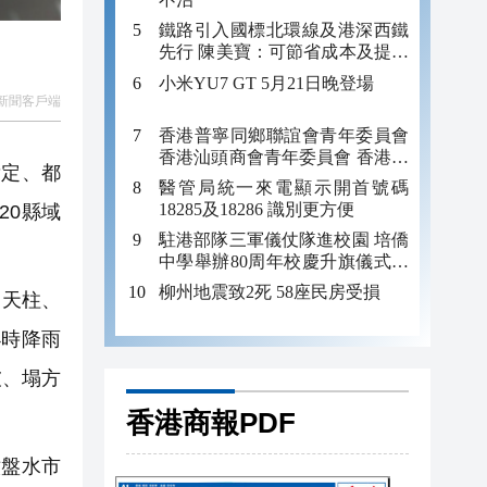
鐵路引入國標北環線及港深西鐵
先行 陳美寶：可節省成本及提升
效率
小米YU7 GT 5月21日晚登場
新聞客戶端
香港普寧同鄉聯誼會青年委員會
香港汕頭商會青年委員會 香港菴
貴定、都
埠同鄉會菁英會齊參與考察深圳
醫管局統一來電顯示開首號碼
企業交流團
18285及18286 識別更方便
20縣域
駐港部隊三軍儀仗隊進校園 培僑
中學舉辦80周年校慶升旗儀式暨
國防教育活動
柳州地震致2死 58座民房受損
、天柱、
小時降雨
坡、塌方
香港商報PDF
盤水市