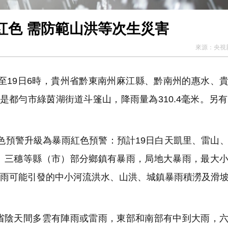
紅色 需防範山洪等次生災害
來源：
央視
至19日6時，貴州省黔東南州麻江縣、黔南州的惠水、
都勻市綠茵湖街道斗篷山，降雨量為310.4毫米。另有
橙色預警升級為暴雨紅色預警：預計19日白天凱里、雷山
、三穗等縣（市）部分鄉鎮有暴雨，局地大暴雨，最大
續降雨可能引發的中小河流洪水、山洪、城鎮暴雨積澇及滑
陰天間多雲有陣雨或雷雨，東部和南部有中到大雨，六