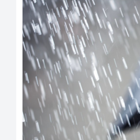
貴州黔東南州暴雨預警升級為紅
海軍遼寧艦航母編隊赴西太平
【樹成•心耕錄】讀史札記：「
追蹤報道 | 廣西車輛墜河事件
十堰市委書記王永輝：牢固樹立
仙桃推出五大數字化服務場景 
魯港澳攜手「十五五」共話高
深圳博物館重磅劇透來襲！下半