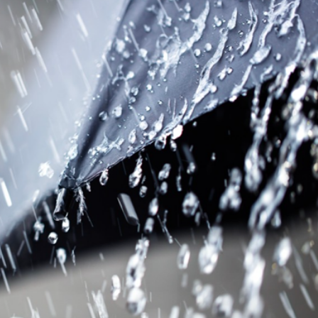
色 需防範山洪等次生災害
洋開展演訓活動
知止」二字，藏盡國人頂級處世智慧
已致6人遇難 車輛位置已確定
底線思維極值思維 全力守護群眾生命財產安全
以數字賦能提升民生幸福感
質量發展與未來
年新展陣容搶先看~