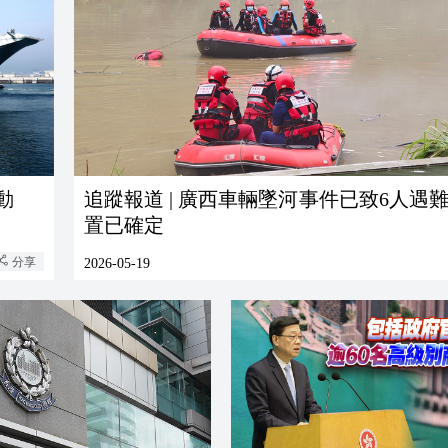
動
追蹤報道 | 廣西車輛墜河事件已致6人遇難
置已確定
分享
2026-05-19