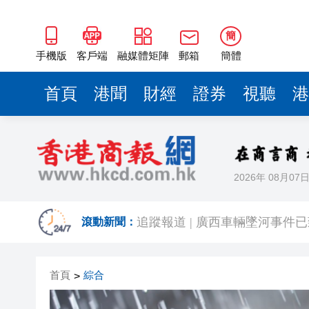
十堰市委書記王永輝：牢固樹立
仙桃推出五大數字化服務場景 
簡
魯港澳攜手「十五五」共話高
手機版
客戶端
融媒體矩陣
郵箱
簡體
深圳博物館重磅劇透來襲！下半
首頁
港聞
財經
證券
視聽
港
貴州黔東南州暴雨預警升級為紅
海軍遼寧艦航母編隊赴西太平
【樹成•心耕錄】讀史札記：「
2026年 08月07
追蹤報道 | 廣西車輛墜河事件
十堰市委書記王永輝：牢固樹立
滾動新聞：
仙桃推出五大數字化服務場景 
首頁
綜合
>
魯港澳攜手「十五五」共話高
深圳博物館重磅劇透來襲！下半