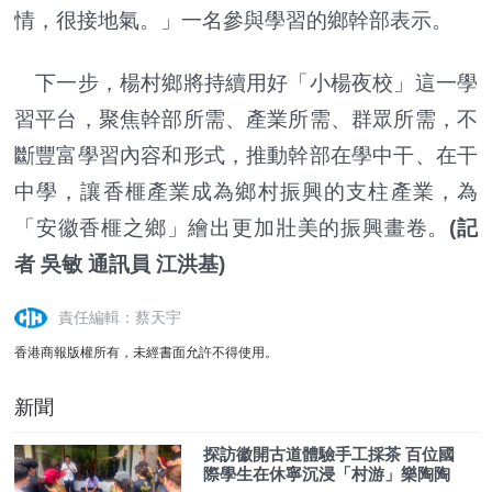
情，很接地氣。」一名參與學習的鄉幹部表示。
下一步，楊村鄉將持續用好「小楊夜校」這一學
習平台，聚焦幹部所需、產業所需、群眾所需，不
斷豐富學習內容和形式，推動幹部在學中干、在干
中學，讓香榧產業成為鄉村振興的支柱產業，為
「安徽香榧之鄉」繪出更加壯美的振興畫卷。
(記
者 吳敏 通訊員 江洪基)
責任編輯：蔡天宇
香港商報版權所有，未經書面允許不得使用。
新聞
探訪徽開古道體驗手工採茶 百位國
際學生在休寧沉浸「村游」樂陶陶