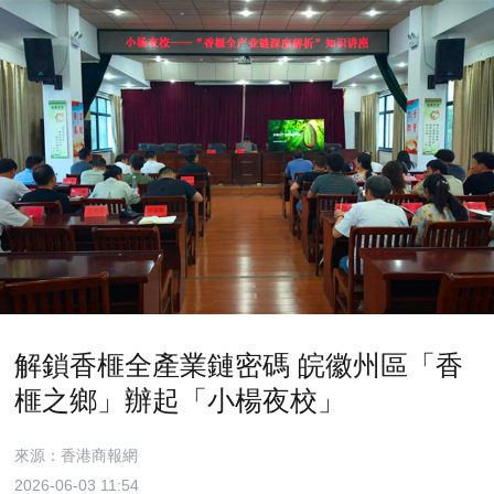
解鎖香榧全產業鏈密碼 皖徽州區「香
榧之鄉」辦起「小楊夜校」
來源：香港商報網
2026-06-03 11:54