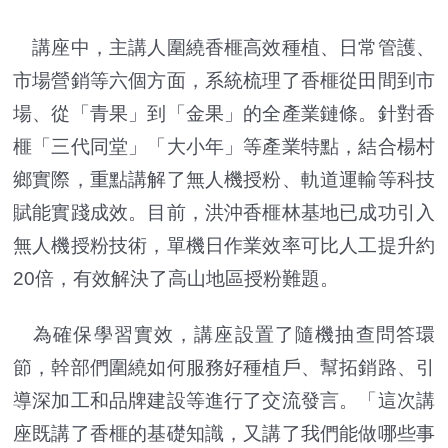
講座中，主講人圍繞香榧高效種植、日常管護、
市場營銷等六個方面，系統梳理了香榧從田間到市
場、從「青果」到「金果」的全產業鏈條。針對香
榧「三代同堂」「大小年」等產業特點，結合楊村
鄉實際，重點講解了無人機授粉、軌道運輸等科技
賦能實踐成效。目前，洪沖香榧林基地已成功引入
無人機授粉技術，單機日作業效率可比人工提升約
20倍，有效解決了高山地區授粉難題。
為確保學習實效，講座設置了隨機抽查問答環
節，幹部們圍繞如何服務好種植戶、幫拓銷路、引
導深加工和品牌建設等進行了交流發言。「這次講
座既講了香榧的基礎知識，又講了我們能做哪些事