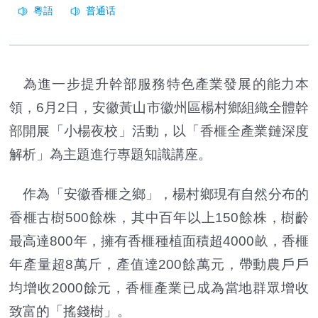
為進一步提升幹部服務特色產業發展的能力本
領，6月2日，安徽黃山市徽州區楊村鄉組織全體幹
部開展「小楊夜校」活動，以「香榧全產業鏈深度
解析」為主題進行專題知識講座。
作為「安徽香榧之鄉」，楊村鄉現有自然分布的
香榧古樹500餘株，其中百年以上150餘株，樹齡
最高達800年，擁有香榧種植面積超4000畝，香榧
年產量超8萬斤，產值達200餘萬元，帶動農戶戶
均增收2000餘元，香榧產業已成為當地群眾增收
致富的「搖錢樹」。