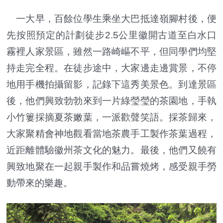
一大早，百餘位學生乘坐大巴抵達嶺腳村後，便
先按照預定的計劃徒步2.5公里徽開古道至白水口
霧裡人家景區，雖然一路崎嶇不平，但同學們均堅
持走完全程。在徒步途中，大家邊走邊賞景，不停
地用手機拍攝留影，記錄下這秀美景色。到達景區
後，他們興致勃勃來到一片綠瑩瑩的茶園地，手執
小竹簍採摘夏茶嫩葉，一派歡聲笑語。採茶歸來，
大家聚精會神地觀看當地茶農手工製作茶葉過程，
近距離體驗徽州茶文化的魅力。最後，他們又饒有
興致地聚在一起親手製作和品嘗燒烤，感受親手勞
動帶來的樂趣。