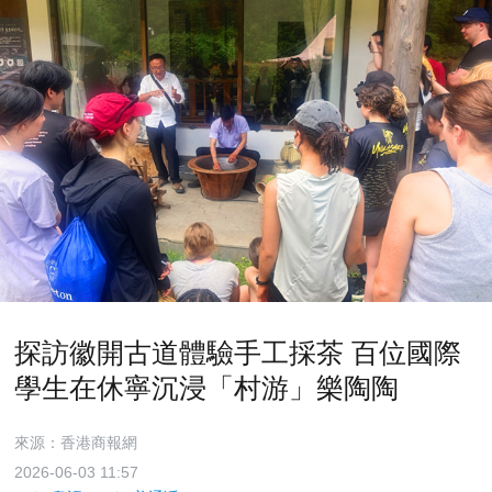
探訪徽開古道體驗手工採茶 百位國際
學生在休寧沉浸「村游」樂陶陶
來源：香港商報網
2026-06-03 11:57