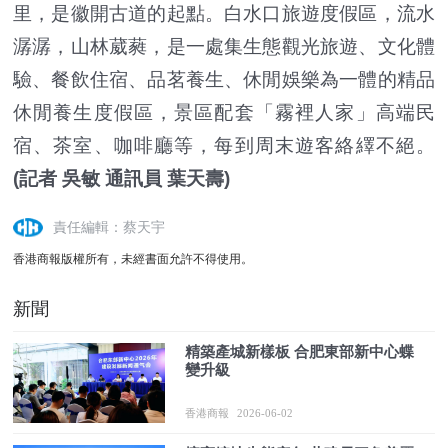
里，是徽開古道的起點。白水口旅遊度假區，流水
潺潺，山林葳蕤，是一處集生態觀光旅遊、文化體
驗、餐飲住宿、品茗養生、休閒娛樂為一體的精品
休閒養生度假區，景區配套「霧裡人家」高端民
宿、茶室、咖啡廳等，每到周末遊客絡繹不絕。
(記者 吳敏 通訊員 葉天壽)
責任編輯：蔡天宇
香港商報版權所有，未經書面允許不得使用。
新聞
精築產城新樣板 合肥東部新中心蝶
變升級
香港商報
2026-06-02