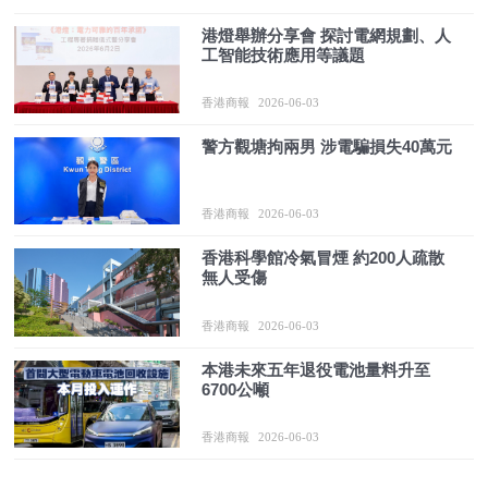
港燈舉辦分享會 探討電網規劃、人
工智能技術應用等議題
香港商報
2026-06-03
警方觀塘拘兩男 涉電騙損失40萬元
香港商報
2026-06-03
香港科學館冷氣冒煙 約200人疏散
無人受傷
香港商報
2026-06-03
本港未來五年退役電池量料升至
6700公噸
香港商報
2026-06-03