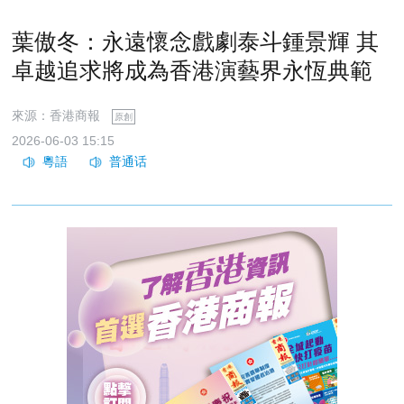
葉傲冬：永遠懷念戲劇泰斗鍾景輝 其
卓越追求將成為香港演藝界永恆典範
來源：香港商報
原創
2026-06-03 15:15