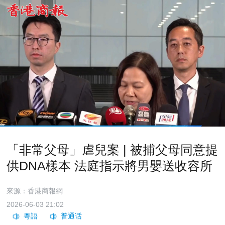
「非常父母」虐兒案 | 被捕父母同意提
供DNA樣本 法庭指示將男嬰送收容所
來源：香港商報網
2026-06-03 21:02