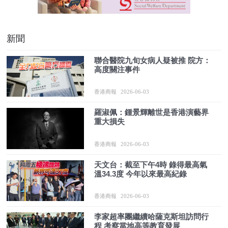
新聞
聯合醫院九旬女病人疑被推 院方：
高度關注事件
香港商報
2026-06-03
羅淑佩：鍾景輝離世是香港演藝界
重大損失
香港商報
2026-06-03
天文台：截至下午4時 錄得最高氣
溫34.3度 今年以來最高紀錄
香港商報
2026-06-03
李家超率團繼續哈薩克斯坦訪問行
程 考察當地高等教育發展