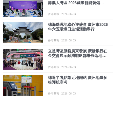
港澳大灣區 2026國際智能裝備技術
與高端製造產業會議在廣州舉行
香港商報
2026-06-03
穗海珠濕地綠心迎盛會 廣州市2026
年六五環境日主場活動舉行
香港商報
2026-06-03
立足灣區服務廣東發展 廣發銀行在
金交會展示融灣戰略部署與落地成
果
香港商報
2026-06-03
穗過半考點鄰近地鐵站 廣州地鐵多
措護航高考
香港商報
2026-06-03