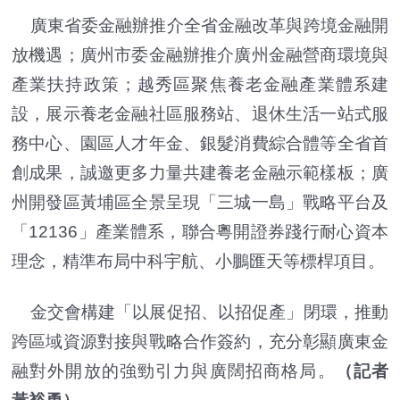
廣東省委金融辦推介全省金融改革與跨境金融開
放機遇；廣州市委金融辦推介廣州金融營商環境與
產業扶持政策；越秀區聚焦養老金融產業體系建
設，展示養老金融社區服務站、退休生活一站式服
務中心、園區人才年金、銀髮消費綜合體等全省首
創成果，誠邀更多力量共建養老金融示範樣板；廣
州開發區黃埔區全景呈現「三城一島」戰略平台及
「12136」產業體系，聯合粵開證券踐行耐心資本
理念，精準布局中科宇航、小鵬匯天等標桿項目。
金交會構建「以展促招、以招促產」閉環，推動
跨區域資源對接與戰略合作簽約，充分彰顯廣東金
融對外開放的強勁引力與廣闊招商格局。
（記者