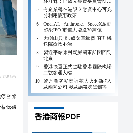
林群聲：已成立專責委員會研究
進駐北都
有企業稱在港設立財資中心可充
分利用優惠政策
OpenAI、Anthropic、SpaceX啟動
超級IPO 市值大增逾30萬億或刺
穿AI泡沫
大嶼山貝澳8歲女童暈倒 直升機
送院搶救不治
習近平結束對朝鮮國事訪問回到
北京
香港快運正式進駐香港國際機場
二號客運大樓
：
香港商報
警方廉署就宏福苑大火起訴7人
及兩間公司 涉及誤殺洗黑錢等罪
今午提堂
綜合節
裝備低碳
香港商報PDF