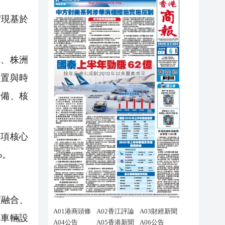
實現基於
、株洲
裝置與時
裝備、核
項核心
%。
度融合、
續車輛設