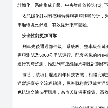
計簡化、系統集成升級、中央智能管控迭代打
依託碳化硅材料高頻特性與專項降噪設計，列車
車廂環境更舒適，有效提升乘車體驗。
安全性能更加可靠
列車先後通過部件級、系統級、整車級全鏈條
專項測試及5000公里試運行。配套搭載的P
進行實時監測，推動列車運維從周期性計劃修
據悉，該項目歷經四年科技攻關，相繼完成技
運營評審等全流程驗證，最終順利實現載客運
色軌道交通技術應用，為市民提供更優質、高