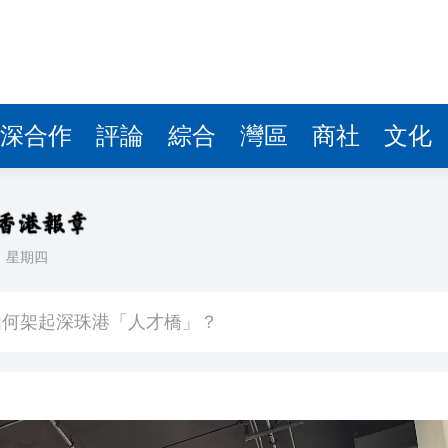
 皖歙縣現代化路網格局正加速成型
體量與發展質效同步躍升
火山引擎與比高集團宣布「AI+IP」深度合作 AI玩法6月10日登陸國內多個平台
整
深合作
評論
綜合
灣區
商社
文化
賣股或分拆上市
 廣州地鐵新型電氣牽引系統示範列車上線
荔灣藉青年藝術家培育計劃 組織青年藝術家來港展開靈感之旅
日
星期四
如何架起深珠港「人才橋」？
 皖歙縣現代化路網格局正加速成型
體量與發展質效同步躍升
火山引擎與比高集團宣布「AI+IP」深度合作 AI玩法6月10日登陸國內多個平台
整