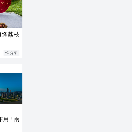
鎮隆荔枝
分享
不用「兩