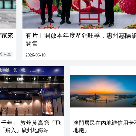
有片︱開啟本年度產銷旺季，惠州惠陽
開售
分享
2026-06-10
 敦煌莫高窟「飛
澳門居民在內地辦信用卡
「飛入」廣州地鐵站
地跑」