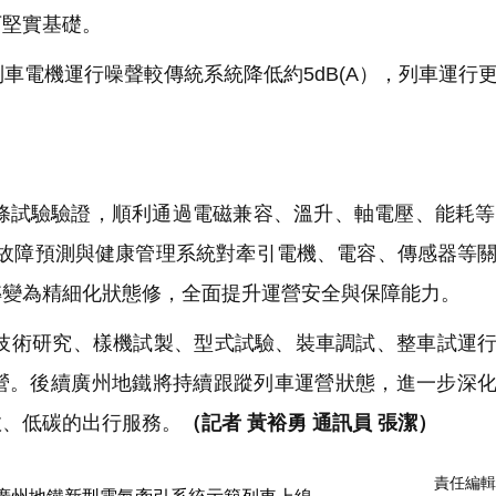
下堅實基礎。
電機運行噪聲較傳統系統降低約5dB(A），列車運行
試驗驗證，順利通過電磁兼容、溫升、軸電壓、能耗等
HM故障預測與健康管理系統對牽引電機、電容、傳感器等
轉變為精細化狀態修，全面提升運營安全與保障能力。
術研究、樣機試製、型式試驗、裝車調試、整車試運行
營。後續廣州地鐵將持續跟蹤列車運營狀態，進一步深
效、低碳的出行服務。
（記者 黃裕勇 通訊員 張潔）
責任編輯