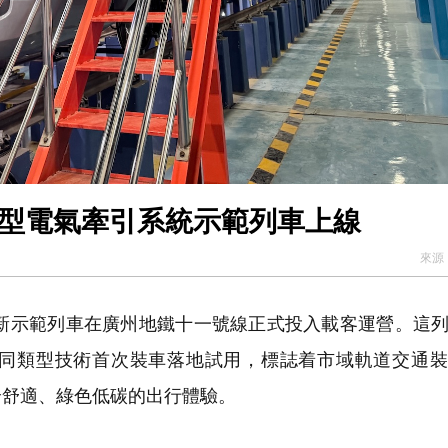
5% 廣州地鐵新型電氣牽引系統示範列車上線
來源
示範列車在廣州地鐵十一號線正式投入載客運營。這列
通同類型技術首次裝車落地試用，標誌着市域軌道交通
全舒適、綠色低碳的出行體驗。