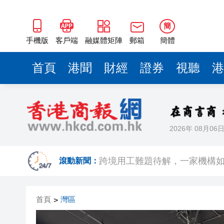
外聯內暢城鄉一體
皖歙縣經開區：推動工業經濟
簡
手機版
客戶端
融媒體矩陣
郵箱
簡體
九龍樂善堂回應公務員薪酬調
首頁
港聞
財經
證券
視聽
港
星巴克傳研處置日本業務 包括
綜合節能率超25%
穗
2026年 08月06
跨境用工難題待解，一家機構
外聯內暢城鄉一體
滾動新聞：
皖歙縣經開區：推動工業經濟
首頁
灣區
>
九龍樂善堂回應公務員薪酬調