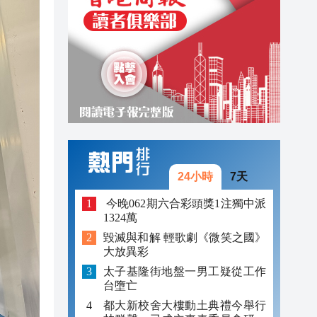
17:10
18:07
18:04
17:52
17:50
17:48
24小時
7天
17:47
​ 今晚062期六合彩頭獎1注獨中派
1324萬
17:18
毀滅與和解 輕歌劇《微笑之國》
17:10
大放異彩
太子基隆街地盤一男工疑從工作
台墮亡
都大新校舍大樓動土典禮今舉行