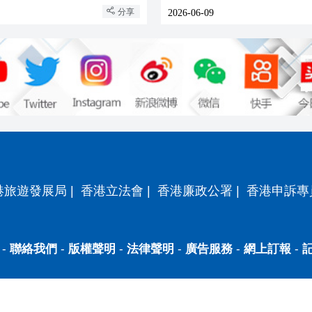
分享
2026-06-09
港旅遊發展局
|
香港立法會
|
香港廉政公署
|
香港申訴專
-
聯絡我們
-
版權聲明
-
法律聲明
-
廣告服務
-
網上訂報
-