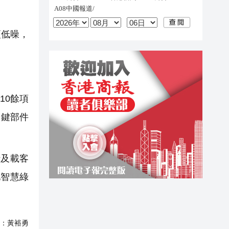
更低噪，
10餘項
關鍵部件
及載客
化智慧綠
：
黃裕勇