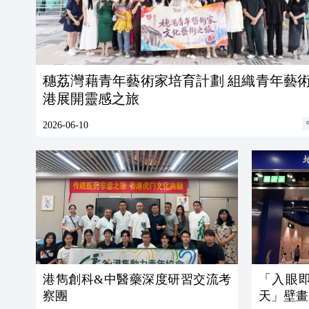
穗荔灣藉青年藝術家培育計劃 組織青年藝術家來
港展開靈感之旅
2026-06-10
港雋創科&中醫藥深度研習交流考
「入眼即千年」
察團
天」壁畫