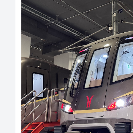
星巴克傳研處置日本業務 包括
綜合節能率超25%
穗
跨境用工難題待解，一家機構
外聯內暢城鄉一體
皖歙縣經開區：推動工業經濟
九龍樂善堂回應公務員薪酬調
星巴克傳研處置日本業務 包括