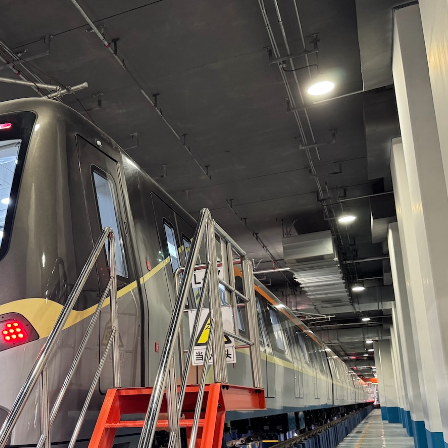
賣股或分拆上市
 廣州地鐵新型電氣牽引系統示範列車上線
荔灣藉青年藝術家培育計劃 組織青年藝術家來港展開靈感之旅
如何架起深珠港「人才橋」？
 皖歙縣現代化路網格局正加速成型
體量與發展質效同步躍升
火山引擎與比高集團宣布「AI+IP」深度合作 AI玩法6月10日登陸國內多個平台
整
賣股或分拆上市