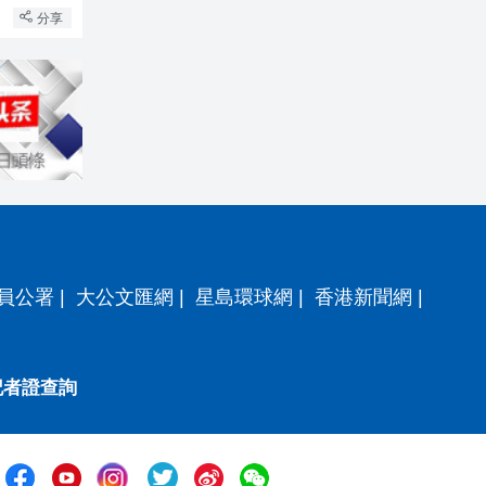
分享
員公署
|
大公文匯網
|
星島環球網
|
香港新聞網
|
記者證查詢