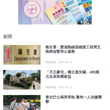
新聞
衞生署：愛滋熱線因維謢工程周五
晚將短暫停止服務
香港商報
2026-06-11
「天王豪宅」獨立屋失竊，480萬
元名表珠寶被盜
香港商報
2026-06-11
青衣巴士兩男爭執 警拘一人涉嫌襲
擊