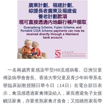
一名兩歲男童感染甲型H9流感病毒。亞洲兒童
傳染病學會會長、香港大學兒童及青少年科學系名
譽臨床副教授關日華今日（14日）在電台節目表
示，禽流感透過家禽傳染給人，家長應避免子女接
觸活家禽，亦要煮熟家禽才進食；又指雖然家長帶