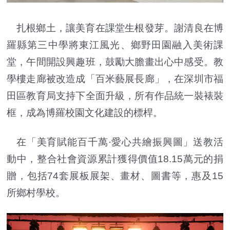
扎根鄉土，讓美育在課堂生根發芽。謝清良在博
羅縣第三中學將東江風光、鄉野田園融入美術課
堂，午間開設興趣班，鼓勵大膽畫出心中感受。教
學樓走廊被改造成「百米藝展長廊」，在深圳市福
田區教育局支持下全面升級，所有作品統一裝裱裝
框，成為博羅校園文化建設的標桿。
在「美育賦能百千萬·愛心共繪振興圖」送教活
動中，整合社會資源累計獲得價值18.15萬元的捐
贈，包括74套展板展架、畫材、圖書等，惠及15
所鄉村學校。