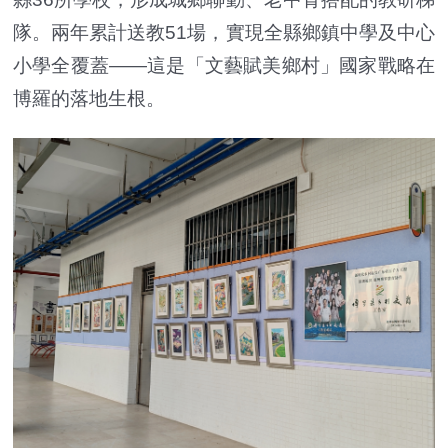
隊。兩年累計送教51場，實現全縣鄉鎮中學及中心
小學全覆蓋——這是「文藝賦美鄉村」國家戰略在
博羅的落地生根。