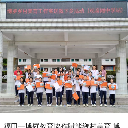
福田—博羅教育協作賦能鄉村美育 博