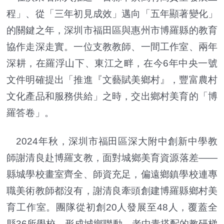
程」、從「三年初見成效」邁向「五年顯著變化」
的關鍵之年，深圳市福田區與惠州市博羅縣的教育
協作走深走實。一位支教教師、一間工作室、兩年
深耕，在羅浮山下、東江之畔，在今6年中央一號
文件明確提出「推進『文藝賦美鄉村』，豐富農村
文化產品和服務供給」之時，交出鄉村美育的「博
羅答卷」。
2024年秋，深圳市福田區深大附中創新中學教
師謝清良赴博羅支教，面對城鄉美育資源落差——
縣城學校畫室齊全、師資充足，偏遠鄉鎮學校連專
職美術教師都沒有，謝清良牽頭創建博羅縣鄉村美
育工作室。團隊從初創20人發展至48人，覆蓋全
縣36所學校，形成城鄉聯動、老中青搭配的教研梯