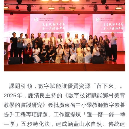
課題引領，數字賦能讓優質資源「留下來」。
2025年，謝清良主持的《數字技術賦能鄉村美育
教學的實踐研究》獲批廣東省中小學教師數字素養
提升工程專項課題。工作室提煉「選—磨—錄—轉
—享」五步轉化法，建成涵蓋山水自然、傳統建