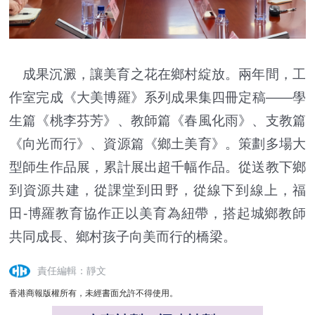
成果沉澱，讓美育之花在鄉村綻放。兩年間，工
作室完成《大美博羅》系列成果集四冊定稿——學
生篇《桃李芬芳》、教師篇《春風化雨》、支教篇
《向光而行》、資源篇《鄉土美育》。策劃多場大
型師生作品展，累計展出超千幅作品。從送教下鄉
到資源共建，從課堂到田野，從線下到線上，福
田-博羅教育協作正以美育為紐帶，搭起城鄉教師
共同成長、鄉村孩子向美而行的橋梁。
責任編輯：靜文
香港商報版權所有，未經書面允許不得使用。