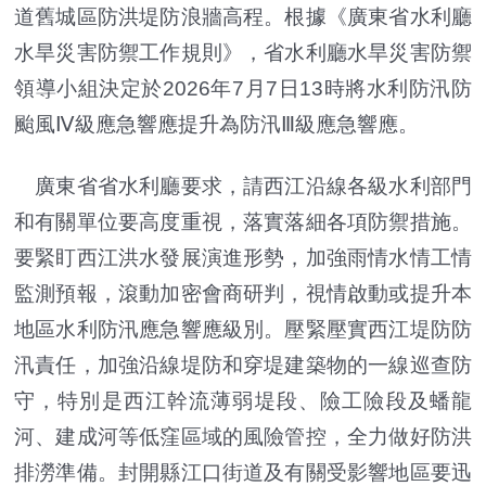
道舊城區防洪堤防浪牆高程。根據《廣東省水利廳
水旱災害防禦工作規則》，省水利廳水旱災害防禦
領導小組決定於2026年7月7日13時將水利防汛防
颱風Ⅳ級應急響應提升為防汛Ⅲ級應急響應。
廣東省省水利廳要求，請西江沿線各級水利部門
和有關單位要高度重視，落實落細各項防禦措施。
要緊盯西江洪水發展演進形勢，加強雨情水情工情
監測預報，滾動加密會商研判，視情啟動或提升本
地區水利防汛應急響應級別。壓緊壓實西江堤防防
汛責任，加強沿線堤防和穿堤建築物的一線巡查防
守，特別是西江幹流薄弱堤段、險工險段及蟠龍
河、建成河等低窪區域的風險管控，全力做好防洪
排澇準備。封開縣江口街道及有關受影響地區要迅