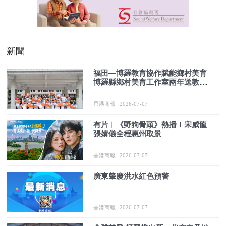
新聞
福田—博羅教育協作賦能鄉村美育
博羅縣鄉村美育工作室兩年送教51
場
香港商報
2026-07-07
有片︱《野狗骨頭》熱播！宋威龍
張婧儀全程惠州取景
香港商報
2026-07-07
廣東肇慶洪水紅色預警
香港商報
2026-07-07