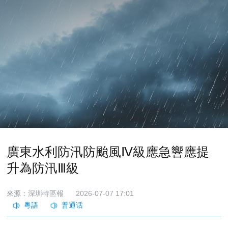
廣東水利防汛防颱風Ⅳ級應急響應提
升為防汛Ⅲ級
來源：深圳特區報
2026-07-07 17:01