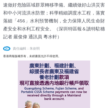
速做好危險區域群眾轉移準備。繼續做好山洪災害
和中小河流洪水防禦；科學精細調度水工程，落實
落細「456」水利預警機制，全力保障人民生命財
產安全和水利工程安全。（深圳特區報＆讀特駐穗
記者 嚴俊偉 通訊員 粵水軒）
責任編輯：朱劍明
香港商報版權所有，未經書面允許不得使用。